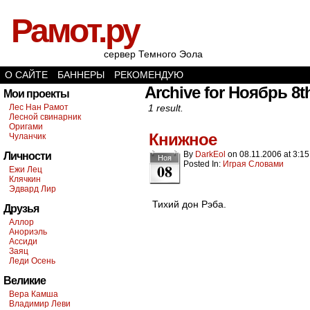
Рамот.ру
сервер Темного Эола
О САЙТЕ
БАННЕРЫ
РЕКОМЕНДУЮ
Archive for Ноябрь 8t
Мои проекты
Лес Нан Рамот
1 result.
Лесной свинарник
Оригами
Книжное
Чуланчик
By
DarkEol
on
08.11.2006
at
3:15
Личности
Ноя
Posted In:
Играя Словами
08
Ежи Лец
Клячкин
Эдвард Лир
Тихий дон Рэба.
Друзья
Аллор
Анориэль
Ассиди
Заяц
Леди Осень
Великие
Вера Камша
Владимир Леви