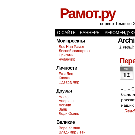
Рамот.ру
сервер Темного 
О САЙТЕ
БАННЕРЫ
РЕКОМЕНДУЮ
Archi
Мои проекты
Лес Нан Рамот
1 result.
Лесной свинарник
Оригами
Пер
Чуланчик
Личности
Авг
12
Ежи Лец
Клячкин
Эдвард Лир
«…– С 
Друзья
было л
Аллор
расска
Анориэль
наших 
Ассиди
Заяц
↓ Read 
Леди Осень
Великие
Вера Камша
Владимир Леви