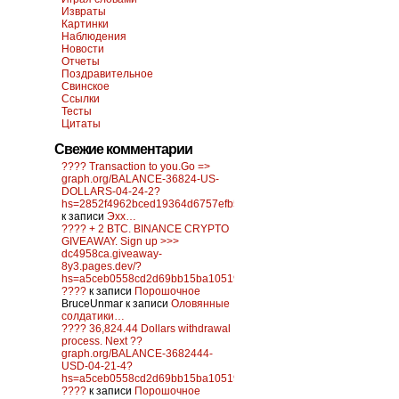
Извраты
Картинки
Наблюдения
Новости
Отчеты
Поздравительное
Свинское
Ссылки
Тесты
Цитаты
Свежие комментарии
???? Transaction to you.Go =>
graph.org/BALANCE-36824-US-
DOLLARS-04-24-2?
hs=2852f4962bced19364d6757efb5f6a84&
к записи
Эхх…
???? + 2 BTC. BINANCE CRYPTO
GIVEAWAY. Sign up >>>
dc4958ca.giveaway-
8y3.pages.dev/?
hs=a5ceb0558cd2d69bb15ba10519f0d6c2&
????
к записи
Порошочное
BruceUnmar
к записи
Оловянные
солдатики…
???? 36,824.44 Dollars withdrawal
process. Next ??
graph.org/BALANCE-3682444-
USD-04-21-4?
hs=a5ceb0558cd2d69bb15ba10519f0d6c2&
????
к записи
Порошочное