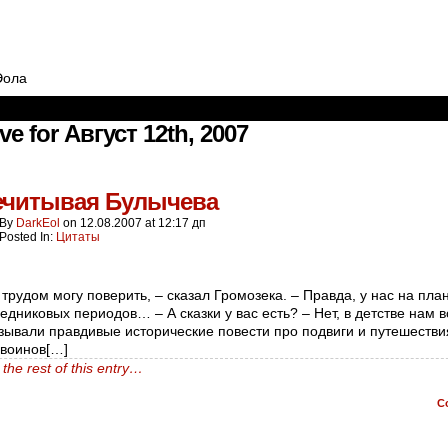
Эола
ve for Август 12th, 2007
ечитывая Булычева
By
DarkEol
on
12.08.2007
at
12:17 дп
Posted In:
Цитаты
трудом могу поверить, – сказал Громозека. – Правда, у нас на пла
едниковых периодов… – А сказки у вас есть? – Нет, в детстве нам в
зывали правдивые исторические повести про подвиги и путешестви
воинов[…]
the rest of this entry…
C