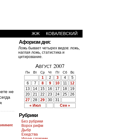
ЖЖ
КОВАЛЕВСКИЙ
Афоризм дня:
Ложь бывает четырех видов: ложь,
наглая ложь, статистика и
цитирование.
Август 2007
Пн
Вт
Ср
Чт
Пт
Сб
Вс
1
2
3
4
5
6
7
8
9
10
11
12
13
14
15
16
17
18
19
нете не
20
21
22
23
24
25
26
сегда
27
28
29
30
31
я
« Июл
Сен »
Рубрики
Без рубрики
omment
Ворох рифм
Дыбр
Ехидства
Играя словами