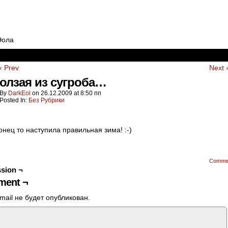
Эола
‹ Prev
Next 
олзая из сугроба…
By
DarkEol
on
26.12.2009
at
8:50 пп
Posted In:
Без Рубрики
онец то наступила правильная зима! :-)
Comme
sion ¬
ent ¬
mail не будет опубликован.