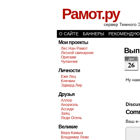
Рамот.ру
сервер Темного 
О САЙТЕ
БАННЕРЫ
РЕКОМЕНДУЮ
Мои проекты
Лес Нан Рамот
Вып
Лесной свинарник
Оригами
Дек
Чуланчик
26
Личности
Ежи Лец
Ну нак
Клячкин
Эдвард Лир
Друзья
Аллор
Discus
Анориэль
Ассиди
Comm
Заяц
Леди Осень
Ваш e-
Великие
Вера Камша
Владимир Леви