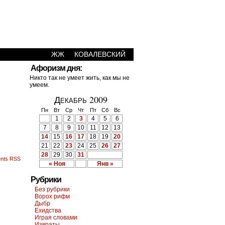
ЖЖ
КОВАЛЕВСКИЙ
›
Афоризм дня:
Никто так не умеет жить, как мы не
умеем.
Декабрь 2009
Пн
Вт
Ср
Чт
Пт
Сб
Вс
1
2
3
4
5
6
7
8
9
10
11
12
13
14
15
16
17
18
19
20
21
22
23
24
25
26
27
28
29
30
31
nts RSS
« Ноя
Янв »
Рубрики
Без рубрики
Ворох рифм
Дыбр
Ехидства
Играя словами
Извраты