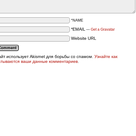
*NAME
*EMAIL
—
Get a Gravatar
Website URL
айт использует Akismet для борьбы со спамом.
Узнайте как
атываются ваши данные комментариев
.