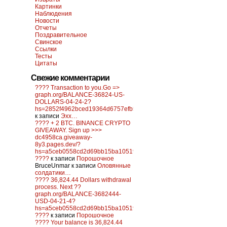
Картинки
Наблюдения
Новости
Отчеты
Поздравительное
Свинское
Ссылки
Тесты
Цитаты
Свежие комментарии
???? Transaction to you.Go =>
graph.org/BALANCE-36824-US-
DOLLARS-04-24-2?
hs=2852f4962bced19364d6757efb5f6a84&
к записи
Эхх…
???? + 2 BTC. BINANCE CRYPTO
GIVEAWAY. Sign up >>>
dc4958ca.giveaway-
8y3.pages.dev/?
hs=a5ceb0558cd2d69bb15ba10519f0d6c2&
????
к записи
Порошочное
BruceUnmar
к записи
Оловянные
солдатики…
???? 36,824.44 Dollars withdrawal
process. Next ??
graph.org/BALANCE-3682444-
USD-04-21-4?
hs=a5ceb0558cd2d69bb15ba10519f0d6c2&
????
к записи
Порошочное
???? Your balance is 36,824.44