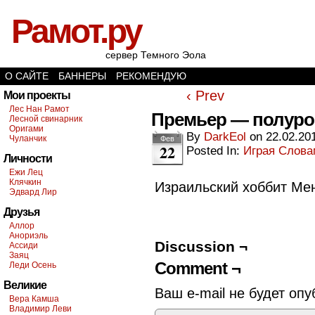
Рамот.ру
сервер Темного Эола
О САЙТЕ
БАННЕРЫ
РЕКОМЕНДУЮ
‹ Prev
Мои проекты
Лес Нан Рамот
Премьер — полуро
Лесной свинарник
Оригами
By
DarkEol
on
22.02.20
Чуланчик
Фев
22
Posted In:
Играя Слов
Личности
Ежи Лец
Клячкин
Израильский хоббит Мен
Эдвард Лир
Друзья
Аллор
Анориэль
Discussion ¬
Ассиди
Заяц
Comment ¬
Леди Осень
Великие
Ваш e-mail не будет опу
Вера Камша
Владимир Леви