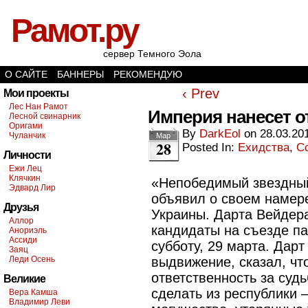
Рамот.ру
сервер Темного Эола
О САЙТЕ
БАННЕРЫ
РЕКОМЕНДУЮ
‹ Prev
Мои проекты
Лес Нан Рамот
Империя нанесет о
Лесной свинарник
Оригами
By
DarkEol
on
28.03.20
Чуланчик
Мар
28
Posted In:
Ехидства
,
С
Личности
Ежи Лец
Клячкин
«Непобедимый звездны
Эдвард Лир
объявил о своем намер
Друзья
Украины. Дарта Вейдер
Аллор
кандидаты на съезде па
Анориэль
Ассиди
субботу, 29 марта. Дар
Заяц
Леди Осень
выдвижение, сказал, что
ответственность за судь
Великие
сделать из республики
Вера Камша
Владимир Леви