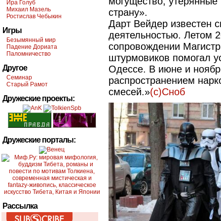
могущество, утерянные 
Ира Голуб
Михаил Мазель
страну».
Ростислав Чебыкин
Дарт Вейдер известен 
Игры
деятельностью. Летом 2
Безымянный мир
сопровождении Магистр
Падение Дориата
Паломничество
штурмовиков помогал ус
Другое
Одессе. В июне и ноябр
Семинар
распространением нарк
Старый Рамот
смесей.»
(c)Сноб
Дружеские проекты:
Дружеские порталы:
Рассылка