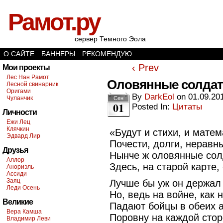
Рамот.ру
сервер Темного Эола
О САЙТЕ
БАННЕРЫ
РЕКОМЕНДУЮ
‹ Prev
Мои проекты
Лес Нан Рамот
Оловянные солда
Лесной свинарник
Оригами
By
DarkEol
on
01.09.20
Чуланчик
Сен
01
Posted In:
Цитаты
Личности
Ежи Лец
Клячкин
«Будут и стихи, и матем
Эдвард Лир
Почести, долги, неравн
Друзья
Нынче ж оловянные сол
Аллор
Здесь, на старой карте, 
Анориэль
Ассиди
Заяц
Лучше бы уж он держал 
Леди Осень
Но, ведь на войне, как н
Великие
Падают бойцы в обеих 
Вера Камша
Поровну на каждой стор
Владимир Леви