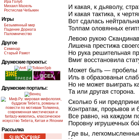
Ира Голуб
И какая, к дьяволу, стра
Михаил Мазель
Ростислав Чебыкин
И какая тактика, к чертя
Игры
Вот сдалась нейтральна
Безымянный мир
Толпам оловянных егип
Падение Дориата
Паломничество
Левою рукою Скандинав
Другое
Лишена престижа своег
Семинар
Но рука решительная п
Старый Рамот
Вмиг восстановила стат
Дружеские проекты:
Может быть — пробелы 
Иль в образованьи слаб
Но не может выиграть 
Дружеские порталы:
Та или другая сторона.
Сколько б ни предприн
Контратак, прорывов и 
Все равно, на каждом 
Поровну игрушечных бо
Рассылка
Где вы, легкомысленные