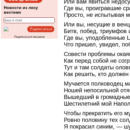
Или вам явиться недосу
Где вы, проигравшие с
Новости из лесу
вестимо
Просто, не испытывая м
Или вы, несущие в венц
Битв, побед, триумфов 
Где вы, уподобленные 
Подписаться письмом
Что пришел, увидел, по
Совести проблемы ока
Как перед собой не сог
Тут и там солдаты оло
Как решить, кто должен
Мучается полководец м
Ношей непосильной отя
Вышедший в громадные
Шестилетний мой Напол
Чтобы прекратить его м
Ровно половину тех сол
Я покрасил синим, — шу