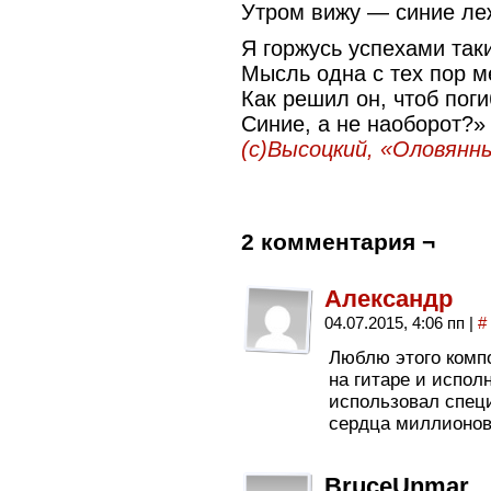
Утром вижу — синие ле
Я горжусь успехами так
Мысль одна с тех пор ме
Как решил он, чтоб пог
Синие, а не наоборот?»
(c)Высоцкий, «Оловянн
2 комментария ¬
Александр
04.07.2015, 4:06 пп
|
#
Люблю этого компо
на гитаре и испол
использовал специ
сердца миллионов
BruceUnmar