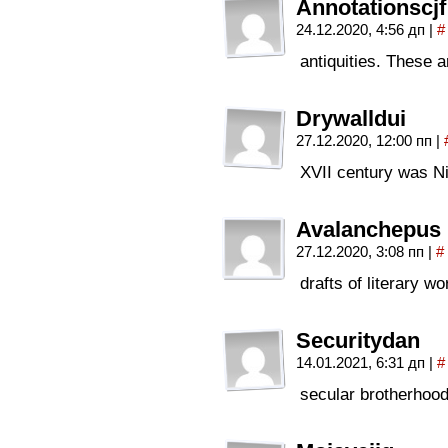
Annotationscjf
24.12.2020, 4:56 дп
|
#
antiquities. These a
Drywalldui
27.12.2020, 12:00 пп
|
XVII century was Ni
Avalanchepus
27.12.2020, 3:08 пп
|
#
drafts of literary wo
Securitydan
14.01.2021, 6:31 дп
|
#
secular brotherhood