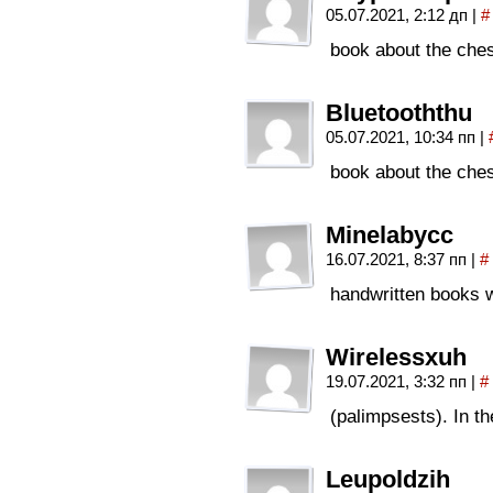
05.07.2021, 2:12 дп
|
#
book about the ches
Bluetooththu
05.07.2021, 10:34 пп
|
book about the ches
Minelabycc
16.07.2021, 8:37 пп
|
#
handwritten books 
Wirelessxuh
19.07.2021, 3:32 пп
|
#
(palimpsests). In th
Leupoldzih