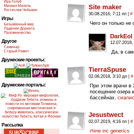
Ира Голуб
Site maker
Михаил Мазель
Ростислав Чебыкин
30.08.2016, 7:11 пп
|
#
Игры
Чего он только не 
Безымянный мир
Падение Дориата
Паломничество
DarkEol
Другое
12.07.2018,
Семинар
Старый Рамот
Да, в сам
Дружеские проекты:
TierraSpuse
02.08.2018, 3:10 дп
|
#
Дружеские порталы:
При этом врачи в
посещение озера 
бассейнах.
сиали
Jesustwect
02.07.2019, 4:16 пп
|
#
Рассылка
rhine inc generics