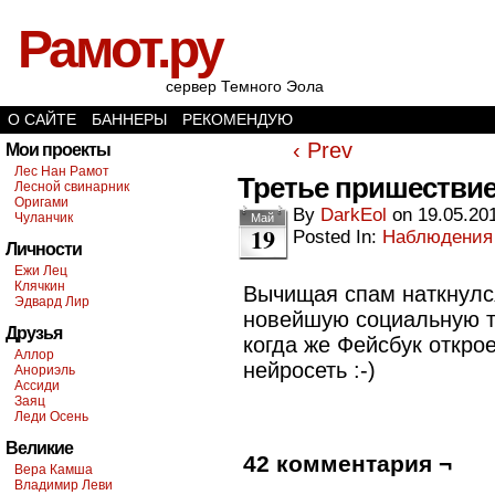
Рамот.ру
сервер Темного Эола
О САЙТЕ
БАННЕРЫ
РЕКОМЕНДУЮ
‹ Prev
Мои проекты
Лес Нан Рамот
Третье пришествие
Лесной свинарник
Оригами
By
DarkEol
on
19.05.20
Чуланчик
Май
19
Posted In:
Наблюдения
Личности
Ежи Лец
Клячкин
Вычищая спам наткнулс
Эдвард Лир
новейшую социальную т
Друзья
когда же Фейсбук откро
Аллор
нейросеть :-)
Анориэль
Ассиди
Заяц
Леди Осень
Великие
42 комментария ¬
Вера Камша
Владимир Леви