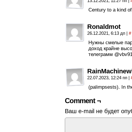
13.12.2021, 11:27 пп
|
Century to a kind of
Ronaldmot
26.12.2021, 6:13 дп
|
#
Нужны смелые пар
доход крайне высо
телеграмм @vbv91
RainMachinew
22.07.2023, 12:24 пп
|
(palimpsests). In th
Comment ¬
Ваш e-mail не будет опу