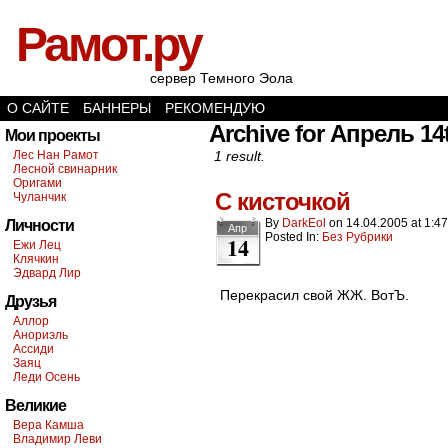
Рамот.ру
сервер Темного Эола
О САЙТЕ
БАННЕРЫ
РЕКОМЕНДУЮ
Archive for Апрель 14
Мои проекты
Лес Нан Рамот
1 result.
Лесной свинарник
Оригами
С кисточкой
Чуланчик
By
DarkEol
on
14.04.2005
at
1:47
Личности
Апр
Posted In:
Без Рубрики
14
Ежи Лец
Клячкин
Эдвард Лир
Перекрасил свой ЖЖ. ВотЪ.
Друзья
Аллор
Анориэль
Ассиди
Заяц
Леди Осень
Великие
Вера Камша
Владимир Леви