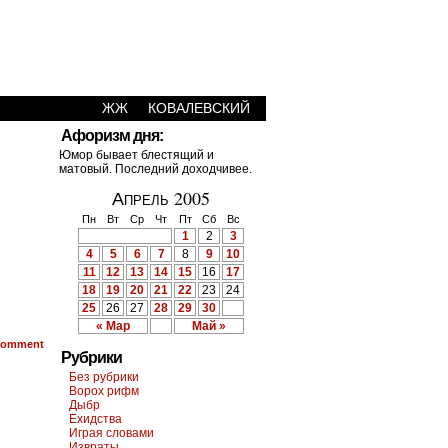
ЖЖ
КОВАЛЕВСКИЙ
Афоризм дня:
Юмор бывает блестящий и
матовый. Последний доходчивее.
Апрель 2005
Пн
Вт
Ср
Чт
Пт
Сб
Вс
1
2
3
4
5
6
7
8
9
10
11
12
13
14
15
16
17
18
19
20
21
22
23
24
25
26
27
28
29
30
« Мар
Май »
omment
Рубрики
Без рубрики
Ворох рифм
Дыбр
Ехидства
Играя словами
Извраты