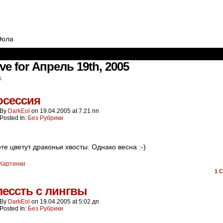
Эола
ve for Апрель 19th, 2005
s.
осессия
By
DarkEol
on
19.04.2005
at
7:21 пп
Posted In:
Без Рубрики
те цветут драконьи хвосты. Однако весна :-)
Картинки
1
C
ессть с лингвы
By
DarkEol
on
19.04.2005
at
5:02 дп
Posted In:
Без Рубрики