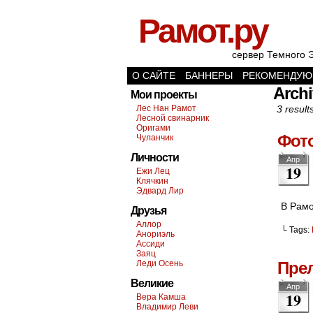
Рамот.ру
сервер Темного 
О САЙТЕ
БАННЕРЫ
РЕКОМЕНДУЮ
Archi
Мои проекты
Лес Нан Рамот
3 result
Лесной свинарник
Оригами
Фот
Чуланчик
Личности
Апр
19
Ежи Лец
Клячкин
Эдвард Лир
В Рамо
Друзья
Аллор
└ Tags:
Анориэль
Ассиди
Заяц
Леди Осень
Прел
Великие
Апр
19
Вера Камша
Владимир Леви