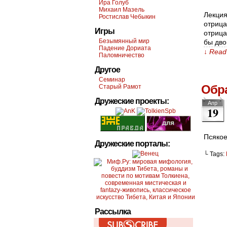
Ира Голуб
Михаил Мазель
Лекция
Ростислав Чебыкин
отрица
Игры
отрица
Безымянный мир
бы дво
Падение Дориата
↓ Read 
Паломничество
Другое
Семинар
Обр
Старый Рамот
Дружеские проекты:
Апр
19
Псякое
Дружеские порталы:
└ Tags:
Рассылка