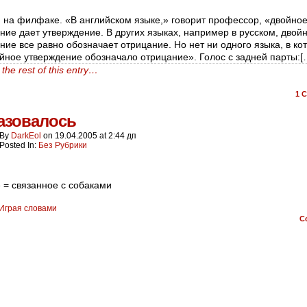
 на филфаке. «В английском языке,» говорит профессор, «двойно
ние дает утверждение. В других языках, например в русском, двой
ние все равно обозначает отрицание. Но нет ни одного языка, в ко
йное утверждение обозначало отрицание». Голос с задней парты:[
the rest of this entry…
1
C
азовалось
By
DarkEol
on
19.04.2005
at
2:44 дп
Posted In:
Без Рубрики
 = связанное с собаками
Играя словами
C