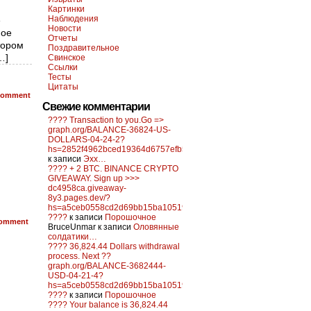
Картинки
Наблюдения
е
Новости
ное
Отчеты
тором
Поздравительное
…]
Свинское
Ссылки
Тесты
Цитаты
omment
Свежие комментарии
???? Transaction to you.Go =>
graph.org/BALANCE-36824-US-
DOLLARS-04-24-2?
hs=2852f4962bced19364d6757efb5f6a84&
к записи
Эхх…
???? + 2 BTC. BINANCE CRYPTO
GIVEAWAY. Sign up >>>
dc4958ca.giveaway-
8y3.pages.dev/?
hs=a5ceb0558cd2d69bb15ba10519f0d6c2&
????
к записи
Порошочное
omment
BruceUnmar
к записи
Оловянные
солдатики…
???? 36,824.44 Dollars withdrawal
process. Next ??
graph.org/BALANCE-3682444-
USD-04-21-4?
hs=a5ceb0558cd2d69bb15ba10519f0d6c2&
????
к записи
Порошочное
???? Your balance is 36,824.44