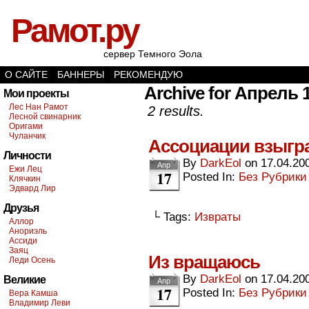
Рамот.ру
сервер Темного Эола
О САЙТЕ
БАННЕРЫ
РЕКОМЕНДУЮ
Archive for Апрель 1
Мои проекты
Лес Нан Рамот
2 results.
Лесной свинарник
Оригами
Чуланчик
Ассоциации взыгр
Личности
By
DarkEol
on
17.04.20
Апр
Ежи Лец
17
Posted In:
Без Рубрики
Клячкин
Эдвард Лир
Друзья
└ Tags:
Извраты
Аллор
Анориэль
Ассиди
Заяц
Из вращаюсь
Леди Осень
By
DarkEol
on
17.04.20
Великие
Апр
17
Posted In:
Без Рубрики
Вера Камша
Владимир Леви