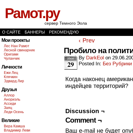
Рамот.ру
сервер Темного Эола
О САЙТЕ
БАННЕРЫ
РЕКОМЕНДУЮ
‹ Prev
Мои проекты
Лес Нан Рамот
Пробило на полит
Лесной свинарник
Оригами
By
DarkEol
on
29.06.20
Чуланчик
Июн
29
Posted In:
Без Рубрики
Личности
Ежи Лец
Клячкин
Когда наконец американ
Эдвард Лир
индейцев территорий?
Друзья
Аллор
Анориэль
Ассиди
Заяц
Discussion ¬
Леди Осень
Comment ¬
Великие
Вера Камша
Ваш e-mail не будет опу
Владимир Леви