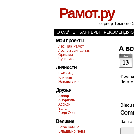
Рамот.ру
сервер Темного 
О САЙТЕ
БАННЕРЫ
РЕКОМЕНДУЮ
Мои проекты
Лес Нан Рамот
А в
Лесной свинарник
Оригами
Дек
Чуланчик
13
Личности
Ежи Лец
Френды
Клячкин
Легат»
Эдвард Лир
Друзья
Аллор
Анориэль
Ассиди
Discus
Заяц
Comm
Леди Осень
Великие
Ваш e-
Вера Камша
Владимир Леви