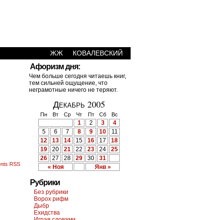
ЖЖ
КОВАЛЕВСКИЙ
›
Афоризм дня:
Чем больше сегодня читаешь книг,
тем сильней ощущение, что
неграмотные ничего не теряют.
Декабрь 2005
Пн
Вт
Ср
Чт
Пт
Сб
Вс
1
2
3
4
5
6
7
8
9
10
11
12
13
14
15
16
17
18
19
20
21
22
23
24
25
26
27
28
29
30
31
nts RSS
« Ноя
Янв »
Рубрики
Без рубрики
Ворох рифм
Дыбр
Ехидства
Играя словами