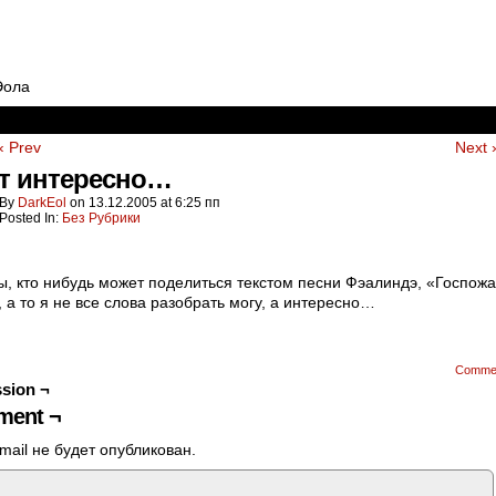
Эола
‹ Prev
Next 
от интересно…
By
DarkEol
on
13.12.2005
at
6:25 пп
Posted In:
Без Рубрики
, кто нибудь может поделиться текстом песни Фэалиндэ, «Госпожа
, а то я не все слова разобрать могу, а интересно…
Comme
sion ¬
ent ¬
mail не будет опубликован.