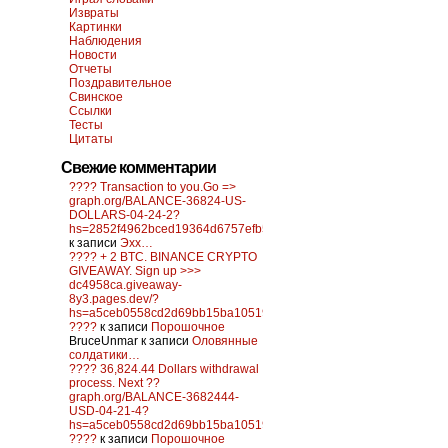
Извраты
Картинки
Наблюдения
Новости
Отчеты
Поздравительное
Свинское
Ссылки
Тесты
Цитаты
Свежие комментарии
???? Transaction to you.Go =>
graph.org/BALANCE-36824-US-
DOLLARS-04-24-2?
hs=2852f4962bced19364d6757efb5f6a84&
к записи
Эхх…
???? + 2 BTC. BINANCE CRYPTO
GIVEAWAY. Sign up >>>
dc4958ca.giveaway-
8y3.pages.dev/?
hs=a5ceb0558cd2d69bb15ba10519f0d6c2&
????
к записи
Порошочное
BruceUnmar
к записи
Оловянные
солдатики…
???? 36,824.44 Dollars withdrawal
process. Next ??
graph.org/BALANCE-3682444-
USD-04-21-4?
hs=a5ceb0558cd2d69bb15ba10519f0d6c2&
????
к записи
Порошочное