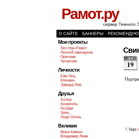
Рамот.ру
сервер Темного 
О САЙТЕ
БАННЕРЫ
РЕКОМЕНДУЮ
Мои проекты
Лес Нан Рамот
Сви
Лесной свинарник
Оригами
Дек
Чуланчик
19
Личности
Ежи Лец
Портре
Клячкин
Эдвард Лир
Друзья
Аллор
Анориэль
Ассиди
Заяц
Леди Осень
Великие
└ Tags:
Вера Камша
Владимир Леви