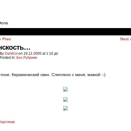
Эола
‹ Prev
Next 
нскость…
By
DarkEol
on
19.12.2005
at
1:10 дп
Posted In:
Без Рубрики
тное. Керамический свин. Слеплено с меня, мамой :-)
Картинки