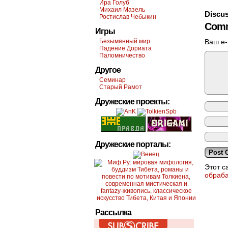
Ира Голуб
Михаил Мазель
Discus
Ростислав Чебыкин
Comm
Игры
Безымянный мир
Ваш e-
Падение Дориата
Паломничество
Другое
Семинар
Старый Рамот
Дружеские проекты:
Дружеские порталы:
Этот с
обраб
Рассылка