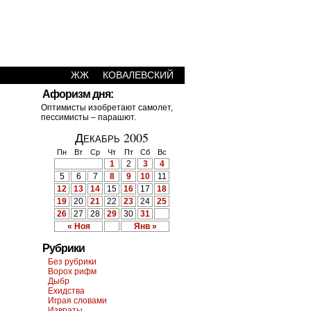
ЖЖ
КОВАЛЕВСКИЙ
›
Афоризм дня:
Оптимисты изобретают самолет,
пессимисты – парашют.
Декабрь 2005
Пн
Вт
Ср
Чт
Пт
Сб
Вс
1
2
3
4
5
6
7
8
9
10
11
12
13
14
15
16
17
18
19
20
21
22
23
24
25
26
27
28
29
30
31
« Ноя
Янв »
Рубрики
Без рубрики
Ворох рифм
Дыбр
Ехидства
Играя словами
Извраты