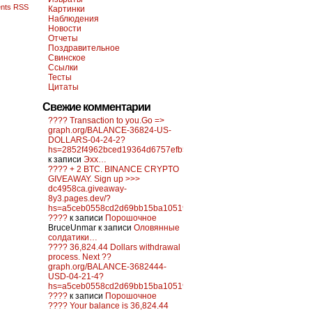
nts RSS
Картинки
Наблюдения
Новости
Отчеты
Поздравительное
Свинское
Ссылки
Тесты
Цитаты
Свежие комментарии
???? Transaction to you.Go =>
graph.org/BALANCE-36824-US-
DOLLARS-04-24-2?
hs=2852f4962bced19364d6757efb5f6a84&
к записи
Эхх…
???? + 2 BTC. BINANCE CRYPTO
GIVEAWAY. Sign up >>>
dc4958ca.giveaway-
8y3.pages.dev/?
hs=a5ceb0558cd2d69bb15ba10519f0d6c2&
????
к записи
Порошочное
BruceUnmar
к записи
Оловянные
солдатики…
???? 36,824.44 Dollars withdrawal
process. Next ??
graph.org/BALANCE-3682444-
USD-04-21-4?
hs=a5ceb0558cd2d69bb15ba10519f0d6c2&
????
к записи
Порошочное
???? Your balance is 36,824.44