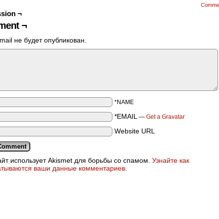
Comme
sion ¬
ent ¬
mail не будет опубликован.
*NAME
*EMAIL
—
Get a Gravatar
Website URL
айт использует Akismet для борьбы со спамом.
Узнайте как
атываются ваши данные комментариев
.