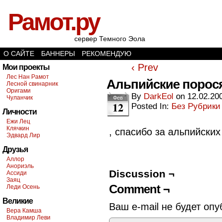
Рамот.ру
сервер Темного Эола
О САЙТЕ
БАННЕРЫ
РЕКОМЕНДУЮ
‹ Prev
Мои проекты
Лес Нан Рамот
Альпийские порос
Лесной свинарник
Оригами
By
DarkEol
on
12.02.20
Чуланчик
Фев
12
Posted In:
Без Рубрики
Личности
Ежи Лец
Клячкин
, спасибо за альпийских 
Эдвард Лир
Друзья
Аллор
Анориэль
Discussion ¬
Ассиди
Заяц
Comment ¬
Леди Осень
Великие
Ваш e-mail не будет опу
Вера Камша
Владимир Леви