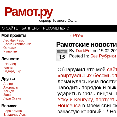
Рамот.ру
сервер Темного Эола
О САЙТЕ
БАННЕРЫ
РЕКОМЕНДУЮ
‹ Prev
Мои проекты
Лес Нан Рамот
Рамотские новости
Лесной свинарник
Оригами
By
DarkEol
on
15.02.20
Чуланчик
Фев
15
Posted In:
Без Рубрики
Личности
Ежи Лец
Клячкин
Обнаружил что мой
сай
Эдвард Лир
«виртуальных бессмыс
Друзья
ломанулась куча посети
Аллор
наводить порядок и вык
Анориэль
Ассиди
ударить в грязь лицом. 
Заяц
Леди Осень
Утку и Кенгуру
,
портрет
Нонсенса
в моем свинск
Великие
зачастую корявый :-/ Н
Вера Камша
Владимир Леви