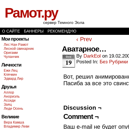
Рамот.ру
сервер Темного Эола
О САЙТЕ
БАННЕРЫ
РЕКОМЕНДУЮ
‹ Prev
Мои проекты
Лес Нан Рамот
Аватарное…
Лесной свинарник
Оригами
By
DarkEol
on
19.02.20
Чуланчик
Фев
19
Posted In:
Без Рубрики
Личности
Ежи Лец
Клячкин
Вот, решил анимированн
Эдвард Лир
Пасиба
за все это свинс
Друзья
Аллор
Анориэль
Ассиди
Заяц
Discussion ¬
Леди Осень
Comment ¬
Великие
Вера Камша
Ваш e-mail не будет опу
Владимир Леви