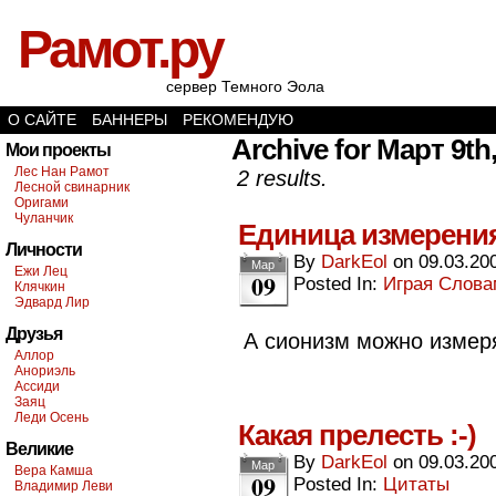
Рамот.ру
сервер Темного Эола
О САЙТЕ
БАННЕРЫ
РЕКОМЕНДУЮ
Archive for Март 9th
Мои проекты
Лес Нан Рамот
2 results.
Лесной свинарник
Оригами
Чуланчик
Единица измерени
Личности
By
DarkEol
on
09.03.20
Мар
Ежи Лец
09
Posted In:
Играя Слов
Клячкин
Эдвард Лир
Друзья
А сионизм можно измер
Аллор
Анориэль
Ассиди
Заяц
Леди Осень
Какая прелесть :-)
Великие
By
DarkEol
on
09.03.20
Мар
Вера Камша
09
Posted In:
Цитаты
Владимир Леви