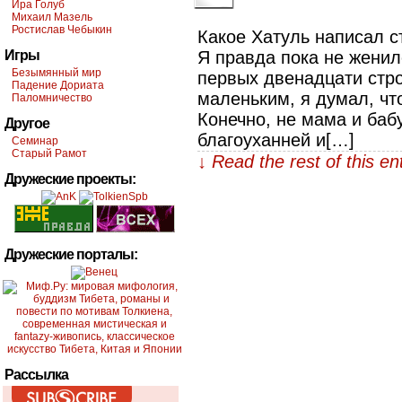
Ира Голуб
Михаил Мазель
Ростислав Чебыкин
Какое Хатуль написал с
Игры
Я правда пока не женил
Безымянный мир
первых двенадцати строч
Падение Дориата
маленьким, я думал, ч
Паломничество
Конечно, не мама и ба
Другое
благоуханней и[…]
Семинар
Старый Рамот
↓ Read the rest of this e
Дружеские проекты:
Дружеские порталы:
Рассылка