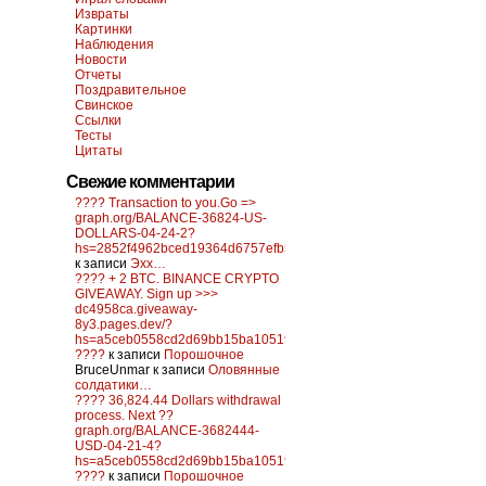
Извраты
Картинки
Наблюдения
Новости
Отчеты
Поздравительное
Свинское
Ссылки
Тесты
Цитаты
Свежие комментарии
???? Transaction to you.Go =>
graph.org/BALANCE-36824-US-
DOLLARS-04-24-2?
hs=2852f4962bced19364d6757efb5f6a84&
к записи
Эхх…
???? + 2 BTC. BINANCE CRYPTO
GIVEAWAY. Sign up >>>
dc4958ca.giveaway-
8y3.pages.dev/?
hs=a5ceb0558cd2d69bb15ba10519f0d6c2&
????
к записи
Порошочное
BruceUnmar
к записи
Оловянные
солдатики…
???? 36,824.44 Dollars withdrawal
process. Next ??
graph.org/BALANCE-3682444-
USD-04-21-4?
hs=a5ceb0558cd2d69bb15ba10519f0d6c2&
????
к записи
Порошочное