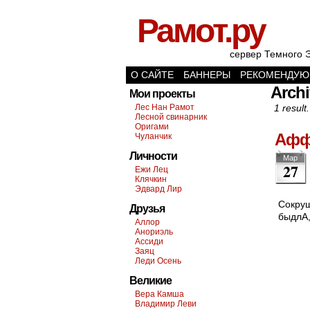
Рамот.ру
сервер Темного 
О САЙТЕ
БАННЕРЫ
РЕКОМЕНДУЮ
Archi
Мои проекты
Лес Нан Рамот
1 result.
Лесной свинарник
Оригами
Афф
Чуланчик
Личности
Мар
27
Ежи Лец
Клячкин
Эдвард Лир
Сокруш
Друзья
быдлА,
Аллор
Анориэль
Ассиди
Заяц
Леди Осень
Великие
Вера Камша
Владимир Леви