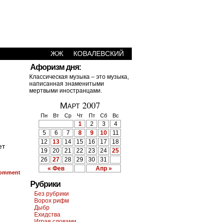
ЖЖ
КОВАЛЕВСКИЙ
Афоризм дня:
Классическая музыка – это музыка,
написанная знаменитыми
мертвыми иностранцами.
Март 2007
Пн
Вт
Ср
Чт
Пт
Сб
Вс
1
2
3
4
5
6
7
8
9
10
11
12
13
14
15
16
17
18
ет
19
20
21
22
23
24
25
26
27
28
29
30
31
« Фев
Апр »
omment
Рубрики
Без рубрики
Ворох рифм
Дыбр
Ехидства
Играя словами