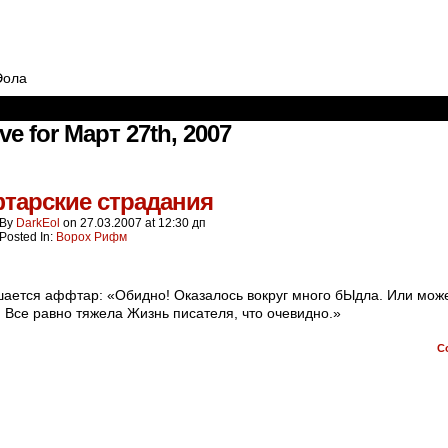
Эола
ve for Март 27th, 2007
тарские страдания
By
DarkEol
on
27.03.2007
at
12:30 дп
Posted In:
Ворох Рифм
ается аффтар: «Обидно! Оказалось вокруг много бЫдла. Или мож
 Все равно тяжела Жизнь писателя, что очевидно.»
C