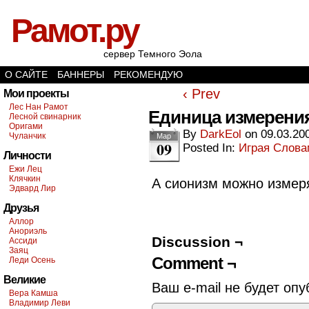
Рамот.ру
сервер Темного Эола
О САЙТЕ
БАННЕРЫ
РЕКОМЕНДУЮ
‹ Prev
Мои проекты
Лес Нан Рамот
Единица измерени
Лесной свинарник
Оригами
By
DarkEol
on
09.03.20
Чуланчик
Мар
09
Posted In:
Играя Слов
Личности
Ежи Лец
Клячкин
А сионизм можно измер
Эдвард Лир
Друзья
Аллор
Анориэль
Discussion ¬
Ассиди
Заяц
Comment ¬
Леди Осень
Великие
Ваш e-mail не будет опу
Вера Камша
Владимир Леви