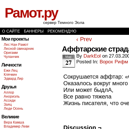
Рамот.ру
сервер Темного Эола
О САЙТЕ
БАННЕРЫ
РЕКОМЕНДУЮ
‹ Prev
Мои проекты
Лес Нан Рамот
Аффтарские страд
Лесной свинарник
Оригами
By
DarkEol
on
27.03.20
Чуланчик
Мар
27
Posted In:
Ворох Рифм
Личности
Ежи Лец
Клячкин
Сокрушается аффтар: «
Эдвард Лир
Оказалось вокруг много
Друзья
Или может быдлА,
Аллор
Все равно тяжела
Анориэль
Ассиди
Жизнь писателя, что оч
Заяц
Леди Осень
Великие
Вера Камша
Discussion ¬
Владимир Леви