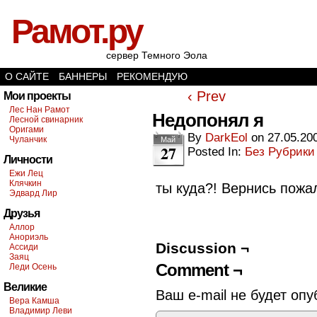
Рамот.ру
сервер Темного Эола
О САЙТЕ
БАННЕРЫ
РЕКОМЕНДУЮ
‹ Prev
Мои проекты
Лес Нан Рамот
Недопонял я
Лесной свинарник
Оригами
By
DarkEol
on
27.05.20
Чуланчик
Май
27
Posted In:
Без Рубрики
Личности
Ежи Лец
Клячкин
ты куда?! Вернись пожа
Эдвард Лир
Друзья
Аллор
Анориэль
Discussion ¬
Ассиди
Заяц
Comment ¬
Леди Осень
Великие
Ваш e-mail не будет опу
Вера Камша
Владимир Леви