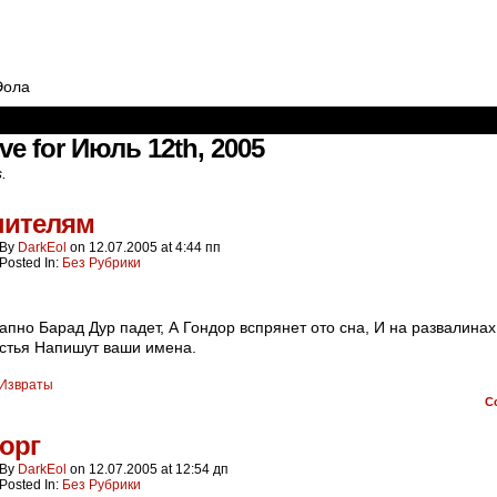
Эола
ve for Июль 12th, 2005
s.
нителям
By
DarkEol
on
12.07.2005
at
4:44 пп
Posted In:
Без Рубрики
пно Барад Дур падет, А Гондор вспрянет ото сна, И на развалинах
стья Напишут ваши имена.
Извраты
C
орг
By
DarkEol
on
12.07.2005
at
12:54 дп
Posted In:
Без Рубрики