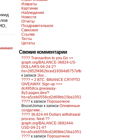
Извраты
Картинки
Наблюдения
икид
Новости
алов
Отчеты
ФИО,
Поздравительное
Свинское
Ссылки
Тесты
Цитаты
omment
Свежие комментарии
???? Transaction to you.Go =>
graph.org/BALANCE-36824-US-
DOLLARS-04-24-2?
hs=2852f4962bced19364d6757efb5f6a84&
к записи
Эхх…
???? + 2 BTC. BINANCE CRYPTO
GIVEAWAY. Sign up >>>
dc4958ca.giveaway-
8y3.pages.dev/?
hs=a5ceb0558cd2d69bb15ba10519f0d6c2&
????
к записи
Порошочное
BruceUnmar
к записи
Оловянные
солдатики…
???? 36,824.44 Dollars withdrawal
process. Next ??
graph.org/BALANCE-3682444-
USD-04-21-4?
hs=a5ceb0558cd2d69bb15ba10519f0d6c2&
????
к записи
Порошочное