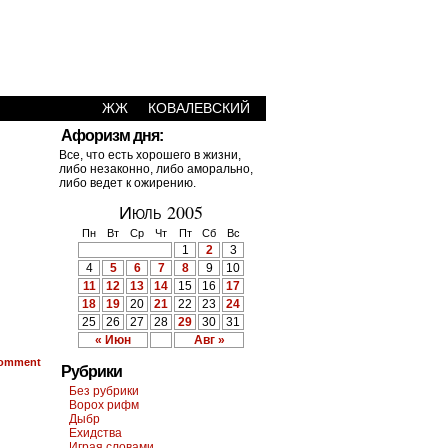
ЖЖ
КОВАЛЕВСКИЙ
Афоризм дня:
Все, что есть хорошего в жизни,
либо незаконно, либо аморально,
либо ведет к ожирению.
Июль 2005
Пн
Вт
Ср
Чт
Пт
Сб
Вс
1
2
3
4
5
6
7
8
9
10
11
12
13
14
15
16
17
18
19
20
21
22
23
24
25
26
27
28
29
30
31
« Июн
Авг »
omment
Рубрики
Без рубрики
Ворох рифм
Дыбр
Ехидства
Играя словами