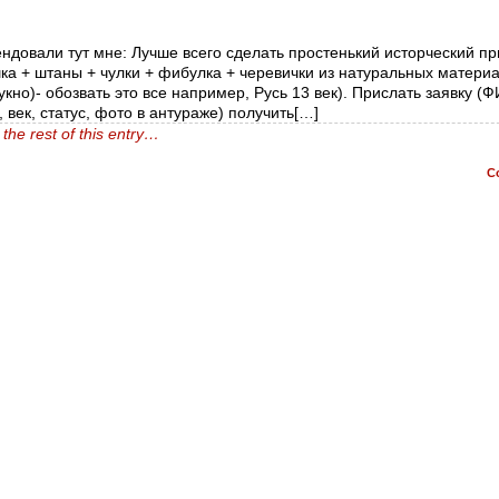
ндовали тут мне: Лучше всего сделать простенький исторческий пр
ка + штаны + чулки + фибулка + черевички из натуральных матери
сукно)- обозвать это все например, Русь 13 век). Прислать заявку (
, век, статус, фото в антураже) получить[…]
the rest of this entry…
C