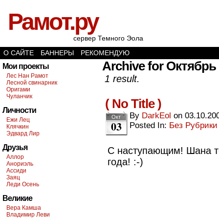
Рамот.ру
сервер Темного Эола
О САЙТЕ
БАННЕРЫ
РЕКОМЕНДУЮ
Archive for Октябрь 
Мои проекты
Лес Нан Рамот
1 result.
Лесной свинарник
Оригами
Чуланчик
( No Title )
Личности
By
DarkEol
on
03.10.20
Окт
Ежи Лец
03
Posted In:
Без Рубрики
Клячкин
Эдвард Лир
Друзья
С наступающим! Шана то
Аллор
года! :-)
Анориэль
Ассиди
Заяц
Леди Осень
Великие
Вера Камша
Владимир Леви