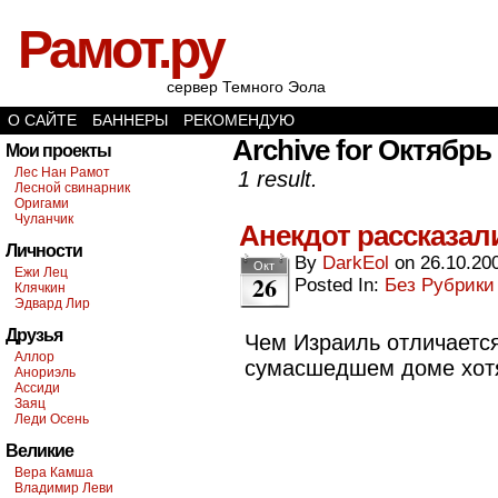
Рамот.ру
сервер Темного Эола
О САЙТЕ
БАННЕРЫ
РЕКОМЕНДУЮ
Archive for Октябрь 
Мои проекты
Лес Нан Рамот
1 result.
Лесной свинарник
Оригами
Чуланчик
Анекдот рассказал
Личности
By
DarkEol
on
26.10.20
Окт
Ежи Лец
26
Posted In:
Без Рубрики
Клячкин
Эдвард Лир
Друзья
Чем Израиль отличаетс
Аллор
сумасшедшем доме хот
Анориэль
Ассиди
Заяц
Леди Осень
Великие
Вера Камша
Владимир Леви