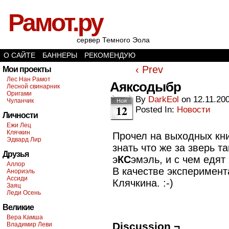
Рамот.ру
сервер Темного Эола
О САЙТЕ
БАННЕРЫ
РЕКОМЕНДУЮ
‹ Prev
Мои проекты
Лес Нан Рамот
Аяксодыбр
Лесной свинарник
Оригами
By
DarkEol
on
12.11.20
Чуланчик
Ноя
12
Posted In:
Новости
Личности
Ежи Лец
Клячкин
Прочел на выходных кн
Эдвард Лир
знать что же за зверь т
Друзья
э
КС
эмэль, и с чем едят
Аллор
В качестве эксперимен
Анориэль
Ассиди
Клячкина. :-)
Заяц
Леди Осень
Великие
Вера Камша
Discussion ¬
Владимир Леви