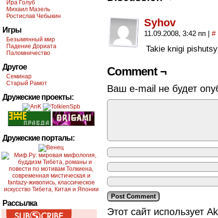
Ира Голуб
Михаил Мазель
Ростислав Чебыкин
Syhov
Игры
11.09.2008, 3:42 пп
|
#
Безымянный мир
Падение Дориата
Takie knigi pishuts
Паломничество
Другое
Comment ¬
Семинар
Старый Рамот
Ваш e-mail не будет опу
Дружеские проекты:
Дружеские порталы:
Рассылка
Этот сайт использует A