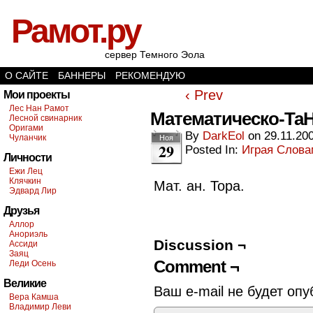
Рамот.ру
сервер Темного Эола
О САЙТЕ
БАННЕРЫ
РЕКОМЕНДУЮ
‹ Prev
Мои проекты
Лес Нан Рамот
Математическо-Та
Лесной свинарник
Оригами
By
DarkEol
on
29.11.20
Чуланчик
Ноя
29
Posted In:
Играя Слов
Личности
Ежи Лец
Клячкин
Мат. ан. Тора.
Эдвард Лир
Друзья
Аллор
Анориэль
Discussion ¬
Ассиди
Заяц
Comment ¬
Леди Осень
Великие
Ваш e-mail не будет опу
Вера Камша
Владимир Леви