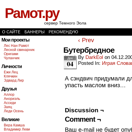
Рамот.ру
сервер Темного Эола
О САЙТЕ
БАННЕРЫ
РЕКОМЕНДУЮ
‹ Prev
Мои проекты
Лес Нан Рамот
Бутербредное
Лесной свинарник
Оригами
By
DarkEol
on
04.12.20
Чуланчик
Дек
04
Posted In:
Играя Слов
Личности
Ежи Лец
Клячкин
А сэндвич придумали дл
Эдвард Лир
упасть маслом вниз…
Друзья
Аллор
Анориэль
Ассиди
Заяц
Discussion ¬
Леди Осень
Comment ¬
Великие
Вера Камша
Ваш e-mail не будет опу
Владимир Леви