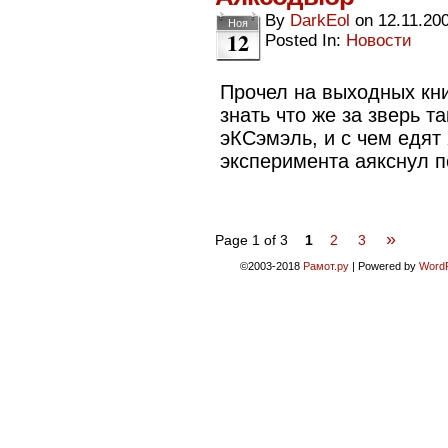
By
DarkEol
on
12.11.20
Ноя
12
Posted In:
Новости
Прочел на выходных кни
знать что же за зверь т
эКСэмэль, и с чем едят 
эксперимента аякснул по
»
Page 1 of 3
1
2
3
©2003-2018
Рамот.ру
|
Powered by
Word