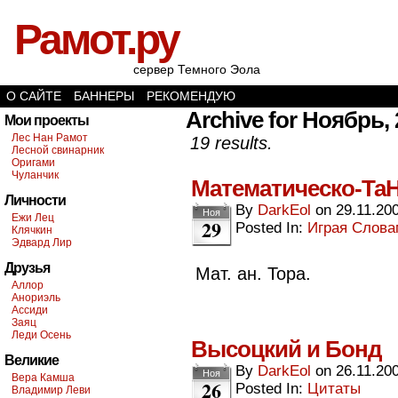
Рамот.ру
сервер Темного Эола
О САЙТЕ
БАННЕРЫ
РЕКОМЕНДУЮ
Archive for Ноябрь,
Мои проекты
Лес Нан Рамот
19 results.
Лесной свинарник
Оригами
Чуланчик
Математическо-Та
Личности
By
DarkEol
on
29.11.20
Ноя
Ежи Лец
29
Posted In:
Играя Слов
Клячкин
Эдвард Лир
Друзья
Мат. ан. Тора.
Аллор
Анориэль
Ассиди
Заяц
Леди Осень
Высоцкий и Бонд
Великие
By
DarkEol
on
26.11.20
Ноя
Вера Камша
26
Posted In:
Цитаты
Владимир Леви