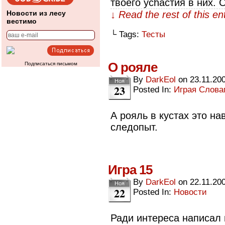
твоего уchастия в них. 
Новости из лесу
↓ Read the rest of this e
вестимо
└ Tags:
Тесты
О рояле
Подписаться письмом
By
DarkEol
on
23.11.20
Ноя
23
Posted In:
Играя Слов
А рояль в кустах это н
следопыт.
Игра 15
By
DarkEol
on
22.11.20
Ноя
22
Posted In:
Новости
Ради интереса написал 