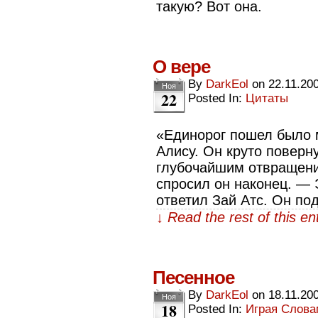
такую? Вот она.
О вере
By
DarkEol
on
22.11.20
Ноя
22
Posted In:
Цитаты
«Единорог пошел было м
Алису. Он круто поверн
глубочайшим отвращен
спросил он наконец. — 
ответил Зай Атс. Он п
↓ Read the rest of this e
Песенное
By
DarkEol
on
18.11.20
Ноя
18
Posted In:
Играя Слов