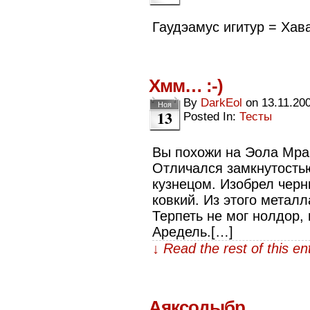
Гаудэамус игитур = Хава
Хмм… :-)
By
DarkEol
on
13.11.20
Ноя
13
Posted In:
Тесты
Вы похожи на Эола Мра
Отличался замкнутость
кузнецом. Изобрел черн
ковкий. Из этого метал
Терпеть не мог нолдор,
Аредель.[…]
↓ Read the rest of this e
Аяксодыбр