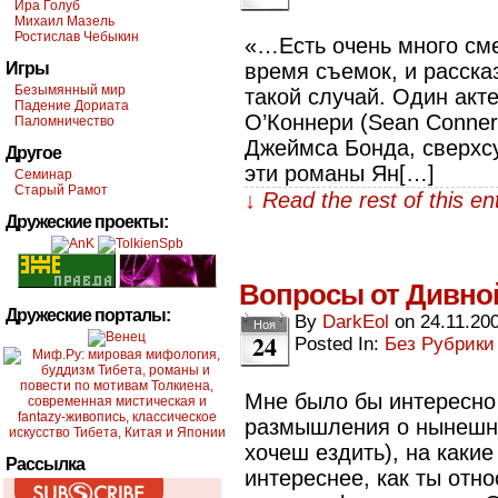
Ира Голуб
Михаил Мазель
Ростислав Чебыкин
«…Есть очень много см
Игры
время съемок, и расска
Безымянный мир
такой случай. Один акте
Падение Дориата
О’Коннери (Sean Connery
Паломничество
Джеймса Бонда, сверхс
Другое
эти романы Ян[…]
Семинар
Старый Рамот
↓ Read the rest of this e
Дружеские проекты:
Вопросы от Дивно
Дружеские порталы:
By
DarkEol
on
24.11.20
Ноя
24
Posted In:
Без Рубрики
Мне было бы интересно 
размышления о нынешне
хочеш ездить), на каки
Рассылка
интереснее, как ты отн