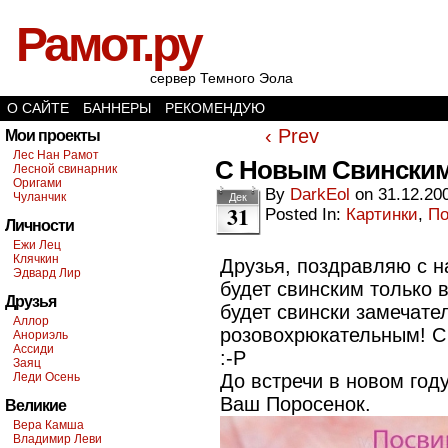
Рамот.ру
сервер Темного Эола
О САЙТЕ
БАННЕРЫ
РЕКОМЕНДУЮ
‹ Prev
Мои проекты
Лес Нан Рамот
С Новым Свинским 
Лесной свинарник
Оригами
By
DarkEol
on
31.12.20
Чуланчик
Дек
31
Posted In:
Картинки
,
По
Личности
Ежи Лец
Клячкин
Друзья, поздравляю с н
Эдвард Лир
будет свинским только 
Друзья
будет свински замечате
Аллор
розовохрюкательным! С
Анориэль
Ассиди
:-P
Заяц
Леди Осень
До встречи в новом году
Ваш Поросенок.
Великие
Вера Камша
Владимир Леви