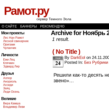
Рамот.ру
сервер Темного Эола
О САЙТЕ
БАННЕРЫ
РЕКОМЕНДУЮ
Archive for Ноябрь 2
Мои проекты
Лес Нан Рамот
1 result.
Лесной свинарник
Оригами
Чуланчик
( No Title )
Личности
By
DarkEol
on
24.11.20
Ноя
Ежи Лец
24
Posted In:
Без Рубрики
Клячкин
Эдвард Лир
Друзья
Решили как-то десять н
Аллор
звено»…
Анориэль
Ассиди
Заяц
Леди Осень
Великие
Вера Камша
Владимир Леви