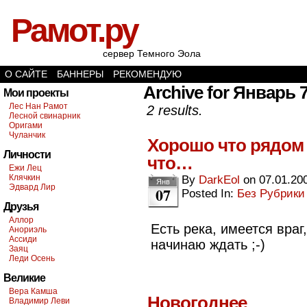
Рамот.ру
сервер Темного Эола
О САЙТЕ
БАННЕРЫ
РЕКОМЕНДУЮ
Archive for Январь 7
Мои проекты
Лес Нан Рамот
2 results.
Лесной свинарник
Оригами
Чуланчик
Хорошо что рядом 
Личности
что…
Ежи Лец
Клячкин
By
DarkEol
on
07.01.20
Янв
Эдвард Лир
07
Posted In:
Без Рубрики
Друзья
Аллор
Есть река, имеется враг
Анориэль
Ассиди
начинаю ждать ;-)
Заяц
Леди Осень
Великие
Вера Камша
Новогоднее
Владимир Леви