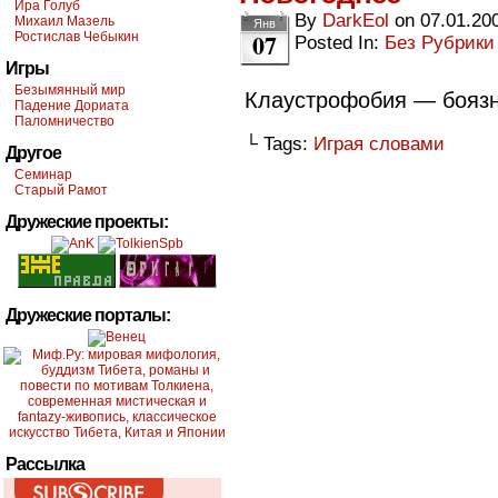
Ира Голуб
By
DarkEol
on
07.01.20
Михаил Мазель
Янв
07
Ростислав Чебыкин
Posted In:
Без Рубрики
Игры
Безымянный мир
Клаустрофобия — боязн
Падение Дориата
Паломничество
└ Tags:
Играя словами
Другое
Семинар
Старый Рамот
Дружеские проекты:
Дружеские порталы:
Рассылка