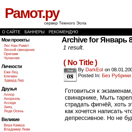
Рамот.ру
сервер Темного Эола
О САЙТЕ
БАННЕРЫ
РЕКОМЕНДУЮ
Archive for Январь 8
Мои проекты
Лес Нан Рамот
1 result.
Лесной свинарник
Оригами
Чуланчик
( No Title )
Личности
By
DarkEol
on
08.01.20
Янв
Ежи Лец
08
Posted In:
Без Рубрики
Клячкин
Эдвард Лир
Друзья
Готовиться к экзаменам
Аллор
свинарнике, Мыть тарелк
Анориэль
Ассиди
страдать фигнёй, хоть э
Заяц
как хочется написать чт
Леди Осень
депрессивное. Но не бу
Великие
Вера Камша
Владимир Леви