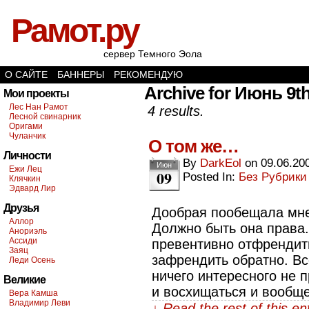
Рамот.ру
сервер Темного Эола
О САЙТЕ
БАННЕРЫ
РЕКОМЕНДУЮ
Archive for Июнь 9th
Мои проекты
Лес Нан Рамот
4 results.
Лесной свинарник
Оригами
Чуланчик
О том же…
Личности
By
DarkEol
on
09.06.20
Июн
Ежи Лец
09
Posted In:
Без Рубрики
Клячкин
Эдвард Лир
Друзья
Дообрая пообещала мне
Аллор
Должно быть она права.
Анориэль
Ассиди
превентивно отфрендить
Заяц
зафрендить обратно. Вс
Леди Осень
ничего интересного не 
Великие
и восхищаться и вообще
Вера Камша
Владимир Леви
↓ Read the rest of this e