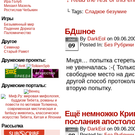
Ира Голуб
Михаил Мазель
Ростислав Чебыкин
└ Tags:
Сладкое безумие
Игры
Безымянный мир
Падение Дориата
БДшное
Паломничество
By
DarkEol
on
09.06.20
Июн
Другое
09
Posted In:
Без Рубрики
Семинар
Старый Рамот
Мндя… попытка стереть 
Дружеские проекты:
не увенчалась :-( Тольк
свободное место на ди
другой способ протокол
Дружеские порталы:
вторую попытку.
Ещё немножко Крив
послания апостол
Рассылка
By
DarkEol
on
09.06.20
Июн
Posted In:
Без Рубрики