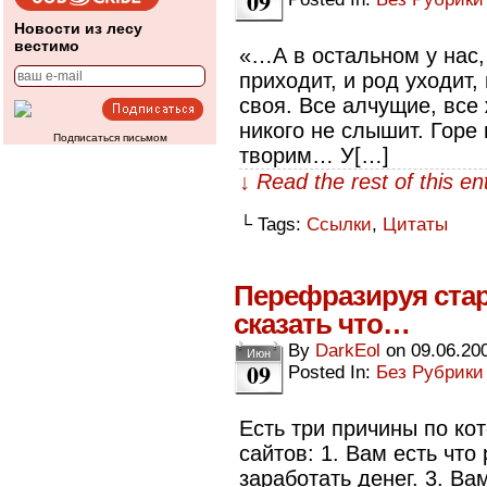
09
Новости из лесу
вестимо
«…А в остальном у нас,
приходит, и род уходит,
своя. Все алчущие, все
никого не слышит. Горе 
Подписаться письмом
творим… У[…]
↓ Read the rest of this e
└ Tags:
Ссылки
,
Цитаты
Перефразируя стар
сказать что…
By
DarkEol
on
09.06.20
Июн
09
Posted In:
Без Рубрики
Есть три причины по к
сайтов: 1. Вам есть что
заработать денег. 3. Ва