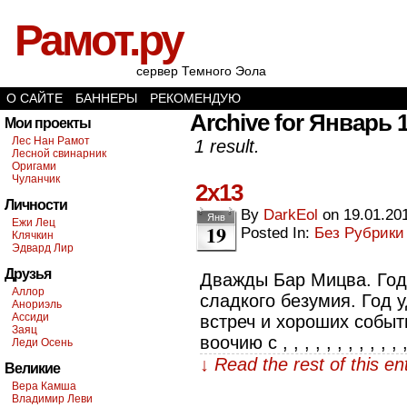
Рамот.ру
сервер Темного Эола
О САЙТЕ
БАННЕРЫ
РЕКОМЕНДУЮ
Archive for Январь 1
Мои проекты
Лес Нан Рамот
1 result.
Лесной свинарник
Оригами
Чуланчик
2х13
Личности
By
DarkEol
on
19.01.20
Янв
Ежи Лец
19
Posted In:
Без Рубрики
Клячкин
Эдвард Лир
Друзья
Дважды Бар Мицва. Год
Аллор
сладкого безумия. Год 
Анориэль
Ассиди
встреч и хороших событ
Заяц
воочию с , , , , , , , , , , , 
Леди Осень
↓ Read the rest of this e
Великие
Вера Камша
Владимир Леви