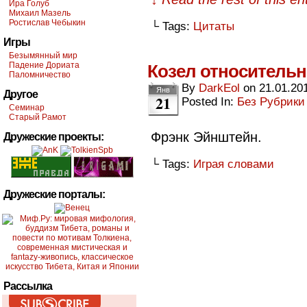
Ира Голуб
Михаил Мазель
Ростислав Чебыкин
└ Tags:
Цитаты
Игры
Безымянный мир
Падение Дориата
Козел относительн
Паломничество
By
DarkEol
on
21.01.20
Янв
Другое
21
Posted In:
Без Рубрики
Семинар
Старый Рамот
Фрэнк Эйнштейн.
Дружеские проекты:
└ Tags:
Играя словами
Дружеские порталы:
Рассылка