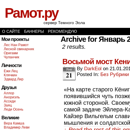
Рамот.ру
сервер Темного Эола
О САЙТЕ
БАННЕРЫ
РЕКОМЕНДУЮ
Archive for Январь 2
Мои проекты
Лес Нан Рамот
2 results.
Лесной свинарник
Оригами
Чуланчик
Восьмой мост Кен
Личности
By
DarkEol
on
21.01.20
Янв
Ежи Лец
21
Posted In:
Без Рубрики
Клячкин
Эдвард Лир
Друзья
«На карте старого Кёни
Аллор
появившийся чуть позже
Анориэль
Ассиди
южной стороной. Своем
Заяц
самой задаче Эйлера-Ка
Леди Осень
Кайзер Вильгельм слави
Великие
мышления и солдатско
Вера Камша
Владимир Леви
↓ Read the rest of this e