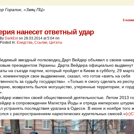
ор Горалик, «Звяц ПЦ»
3
комм
рия нанесет ответный удар
By
DarkEol
on
28.03.2014
at
5:04 пп
Posted In:
Ехидства
,
Ссылки
,
Цитаты
едимый звездный полководец Дарт Вейдер объявил о своем наме
новым президентом Украины. Дарта Вейдера официально выдвинут
аты на съезде партии, который пройдет в Киеве в субботу, 29 март
, комментируя свое выдвижение, сказал, что готов «взять на себя
твенность за судьбу государства». «Только я смогу сделать из респ
рию, возвратить былое могущество, утерянные территории, и горд
».
ейдер известен своей общественной деятельностью. Летом 2013 г
ейдер в сопровождении Магистра Йоды и отряда имперских штурм
л устранять последствия урагана в Одессе. В июне и ноябре того ж
олся с распространением наркотических курительных смесей.»
(c)