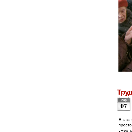
Тру
Мар
07
Я каже
просто
умер т