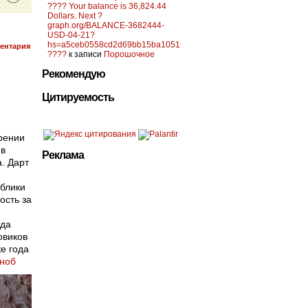
???? Your balance is 36,824.44
Dollars. Next ?
graph.org/BALANCE-3682444-
USD-04-21?
hs=a5ceb0558cd2d69bb15ba10519f0d6c2&
ентария
????
к записи
Порошочное
Рекомендую
Цитируемость
рении
 в
Реклама
а. Дарт
ублики
ость за
ода
овиков
е года
Сноб