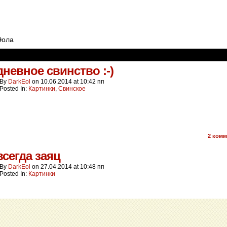
Эола
невное свинство :-)
By
DarkEol
on
10.06.2014
at
10:42 пп
Posted In:
Картинки
,
Свинское
2
комм
всегда заяц
By
DarkEol
on
27.04.2014
at
10:48 пп
Posted In:
Картинки