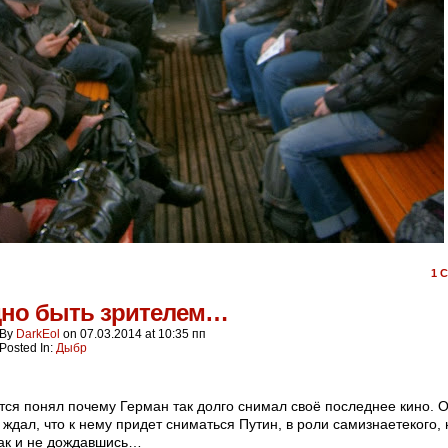
1
C
дно быть зрителем…
By
DarkEol
on
07.03.2014
at
10:35 пп
Posted In:
Дыбр
тся понял почему Герман так долго снимал своё последнее кино. 
 ждал, что к нему придет сниматься Путин, в роли самизнаетекого, 
ак и не дождавшись…