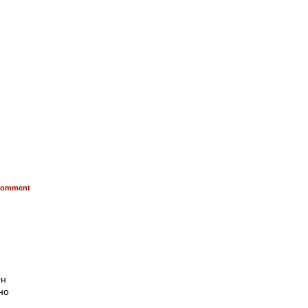
omment
Он
но