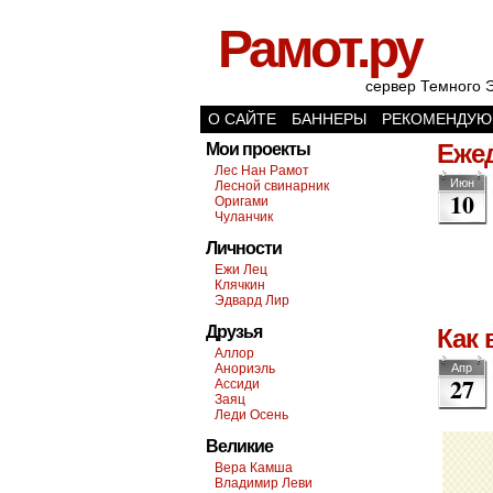
Рамот.ру
сервер Темного 
О САЙТЕ
БАННЕРЫ
РЕКОМЕНДУЮ
Ежед
Мои проекты
Лес Нан Рамот
Июн
Лесной свинарник
10
Оригами
Чуланчик
Личности
Ежи Лец
Клячкин
Эдвард Лир
Друзья
Как 
Аллор
Анориэль
Апр
27
Ассиди
Заяц
Леди Осень
Великие
Вера Камша
Владимир Леви