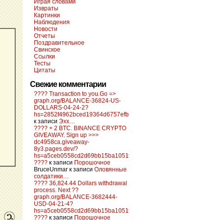
Играя словами
Извраты
Картинки
Наблюдения
Новости
Отчеты
Поздравительное
Свинское
Ссылки
Тесты
Цитаты
Свежие комментарии
???? Transaction to you.Go =>
graph.org/BALANCE-36824-US-
DOLLARS-04-24-2?
hs=2852f4962bced19364d6757efb5f6a84&
к записи
Эхх…
???? + 2 BTC. BINANCE CRYPTO
GIVEAWAY. Sign up >>>
dc4958ca.giveaway-
8y3.pages.dev/?
hs=a5ceb0558cd2d69bb15ba10519f0d6c2&
????
к записи
Порошочное
BruceUnmar
к записи
Оловянные
солдатики…
???? 36,824.44 Dollars withdrawal
process. Next ??
graph.org/BALANCE-3682444-
USD-04-21-4?
hs=a5ceb0558cd2d69bb15ba10519f0d6c2&
????
к записи
Порошочное