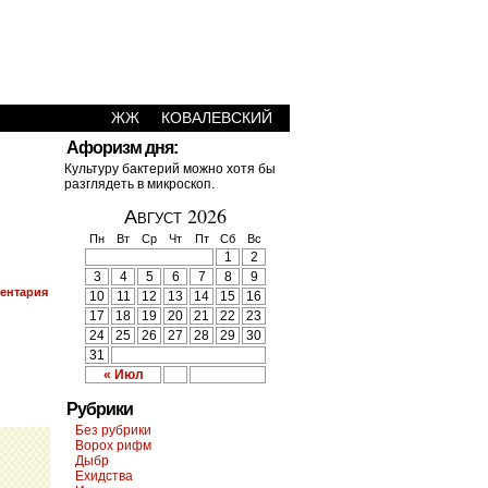
ЖЖ
КОВАЛЕВСКИЙ
Афоризм дня:
Культуру бактерий можно хотя бы
разглядеть в микроскоп.
Август 2026
Пн
Вт
Ср
Чт
Пт
Сб
Вс
1
2
3
4
5
6
7
8
9
ентария
10
11
12
13
14
15
16
17
18
19
20
21
22
23
24
25
26
27
28
29
30
31
« Июл
Рубрики
Без рубрики
Ворох рифм
Дыбр
Ехидства