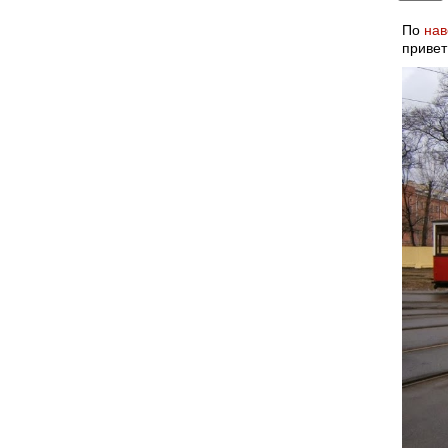
По
нав
привет