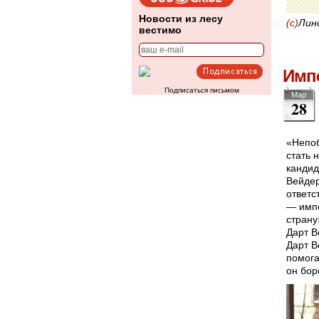
Новости из лесу
(с)
Лин
вестимо
Импе
Подписаться письмом
Мар
28
«Непоб
стать 
кандид
Вейдер
ответс
— импе
страну
Дарт В
Дарт В
помога
он бор