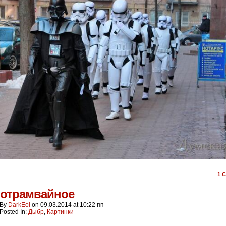
1
C
ротрамвайное
By
DarkEol
on
09.03.2014
at
10:22 пп
Posted In:
Дыбр
,
Картинки