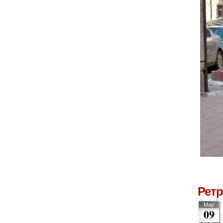
Рет
Мар
09