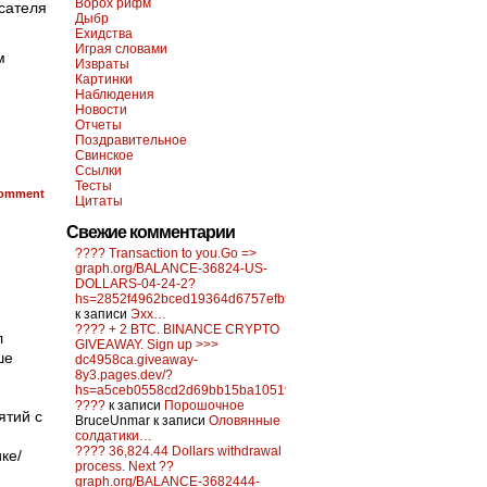
Ворох рифм
исателя
Дыбр
Ехидства
Играя словами
м
Извраты
Картинки
Наблюдения
Новости
Отчеты
Поздравительное
Свинское
Ссылки
Тесты
omment
Цитаты
Свежие комментарии
???? Transaction to you.Go =>
graph.org/BALANCE-36824-US-
DOLLARS-04-24-2?
hs=2852f4962bced19364d6757efb5f6a84&
к записи
Эхх…
???? + 2 BTC. BINANCE CRYPTO
л
GIVEAWAY. Sign up >>>
ше
dc4958ca.giveaway-
8y3.pages.dev/?
hs=a5ceb0558cd2d69bb15ba10519f0d6c2&
????
к записи
Порошочное
ятий с
BruceUnmar
к записи
Оловянные
солдатики…
???? 36,824.44 Dollars withdrawal
ке/
process. Next ??
graph.org/BALANCE-3682444-