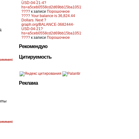
USD-04-21-4?
hs=a5ceb0558cd2d69bb15ba10519f0d6c2&
????
к записи
Порошочное
???? Your balance is 36,824.44
Dollars. Next ?
,
graph.org/BALANCE-3682444-
USD-04-21?
й
hs=a5ceb0558cd2d69bb15ba10519f0d6c2&
????
к записи
Порошочное
Рекомендую
Цитируемость
omment
Реклама
ппы
omment