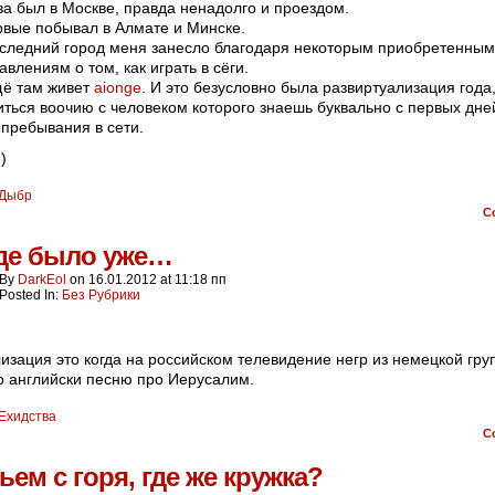
ва был в Москве, правда ненадолго и проездом.
рвые побывал в Алмате и Минске.
оследний город меня занесло благодаря некоторым приобретенным
авлениям о том, как играть в сёги.
щё там живет
aionge
. И это безусловно была развиртуализация года
иться воочию с человеком которого знаешь буквально с первых дне
 пребывания в сети.
)
Дыбр
C
де было уже…
By
DarkEol
on
16.01.2012
at
11:18 пп
Posted In:
Без Рубрики
изация это когда на российском телевидение негр из немецкой гру
о английски песню про Иерусалим.
Ехидства
C
ем с горя, где же кружка?