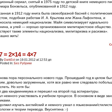
ионный сериал, снятый в 1975 году по детской книге немецкого п
мара Бонзельса, опубликованной в 1912 году.
анная в 1912 году книга была своеобразной басней с политически
стом, подобная работам И. А. Крылова или Жана Лафонтена, и
носила немецкий национализм. Майя символизирует идеального
нина, а улей — хорошо организованное милитаристское общество.
ствуют также элементы национализма, милитаризма и расизма».
рашно жить!
C
7 = 2×14 = 4×7
By
DarkEol
on
19.01.2012
at
12:53 дп
Posted In:
Без Рубрики
снова пора персонального нового года. Прошедший год в целом бы
им, довольно загруженным, хотя все равно мне следовало поболь
успеть. Но хотя бы:
л два кандминимума и перешел на второй год аспирантуры.
ал немного участвовать в учебном процессе. В основном в виде зан
иками.
должил изучать английский и немного узнал о языкознании/стилисти
ологии и теории перевода. Вкуснятина :-)