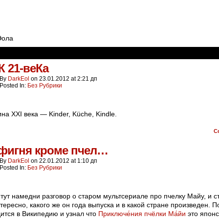
Эола
К 21-веКа
By
DarkEol
on
23.01.2012
at
2:21 дп
Posted In:
Без Рубрики
а XXI века — Kinder, Küche, Kindle.
C
 фигня кроме пчел…
By
DarkEol
on
22.01.2012
at
1:10 дп
Posted In:
Без Рубрики
тут намедни разговор о старом мультсериале про пчелку Майу, и с
тересно, какого же он года выпуска и в какой стране произведен. П
дится в Википедию и узнал что
Приключе́ния пчёлки Ма́йи
это японс