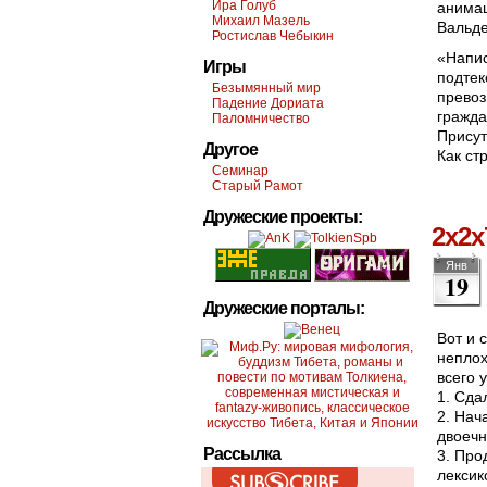
Ира Голуб
анимац
Михаил Мазель
Вальде
Ростислав Чебыкин
«Напис
Игры
подтек
Безымянный мир
превоз
Падение Дориата
гражда
Паломничество
Присут
Другое
Как ст
Семинар
Старый Рамот
Дружеские проекты:
2x2x
Янв
19
Дружеские порталы:
Вот и 
неплох
всего 
1. Сда
2. Нач
двоечн
Рассылка
3. Про
лексик