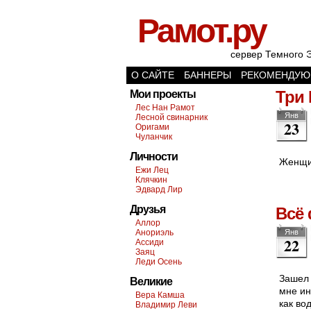
Рамот.ру
сервер Темного 
О САЙТЕ
БАННЕРЫ
РЕКОМЕНДУЮ
Три 
Мои проекты
Лес Нан Рамот
Янв
Лесной свинарник
23
Оригами
Чуланчик
Личности
Женщин
Ежи Лец
Клячкин
Эдвард Лир
Друзья
Всё
Аллор
Анориэль
Янв
22
Ассиди
Заяц
Леди Осень
Зашел 
Великие
мне ин
Вера Камша
как во
Владимир Леви