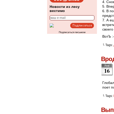
4. Сно
5. Впе
Новости из лесу
вестимо
6. В п
предст
7. А е
встрет
своего
Подписаться письмом
ВотЪ :-
└ Tags:
Вро
Янв
16
Глобал
поет п
└ Tags:
Выпь