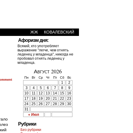
ЖЖ
КОВАЛЕВСКИЙ
Афоризм дня:
Всякий, кто употребляет
выражение "легче, чем отнять
леденец у младенца", никогда не
пробовал отнять леденец у
младенца.
Август 2026
Пн
Вт
Ср
Чт
Пт
Сб
Вс
omment
1
2
3
4
5
6
7
8
9
10
11
12
13
14
15
16
17
18
19
20
21
22
23
24
25
26
27
28
29
30
31
« Июл
тало
Рубрики
олез
кий
Без рубрики