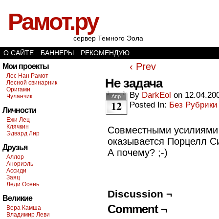
Рамот.ру
сервер Темного Эола
О САЙТЕ
БАННЕРЫ
РЕКОМЕНДУЮ
‹ Prev
Мои проекты
Лес Нан Рамот
Не задача
Лесной свинарник
Оригами
By
DarkEol
on
12.04.20
Чуланчик
Апр
12
Posted In:
Без Рубрики
Личности
Ежи Лец
Клячкин
Совместными усилиям
Эдвард Лир
оказывается Порцелл С
Друзья
А почему? ;-)
Аллор
Анориэль
Ассиди
Заяц
Леди Осень
Discussion ¬
Великие
Comment ¬
Вера Камша
Владимир Леви