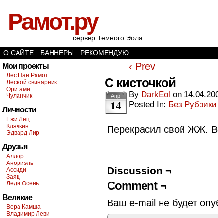
Рамот.ру
сервер Темного Эола
О САЙТЕ
БАННЕРЫ
РЕКОМЕНДУЮ
‹ Prev
Мои проекты
Лес Нан Рамот
С кисточкой
Лесной свинарник
Оригами
By
DarkEol
on
14.04.20
Чуланчик
Апр
14
Posted In:
Без Рубрики
Личности
Ежи Лец
Клячкин
Перекрасил свой ЖЖ. В
Эдвард Лир
Друзья
Аллор
Анориэль
Discussion ¬
Ассиди
Заяц
Comment ¬
Леди Осень
Великие
Ваш e-mail не будет опу
Вера Камша
Владимир Леви