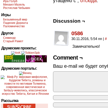
утащено с
,
отсюда
.
Ира Голуб
Михаил Мазель
Ростислав Чебыкин
Игры
Безымянный мир
Discussion ¬
Падение Дориата
Паломничество
0586
Другое
Семинар
30.11.2016, 5:54 пп
|
#
Старый Рамот
Замечательно!
Дружеские проекты:
Comment ¬
Ваш e-mail не будет опу
Дружеские порталы:
Рассылка