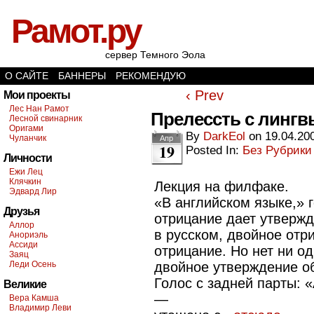
Рамот.ру
сервер Темного Эола
О САЙТЕ
БАННЕРЫ
РЕКОМЕНДУЮ
‹ Prev
Мои проекты
Лес Нан Рамот
Прелессть с лингв
Лесной свинарник
Оригами
By
DarkEol
on
19.04.20
Чуланчик
Апр
19
Posted In:
Без Рубрики
Личности
Ежи Лец
Клячкин
Лекция на филфаке.
Эдвард Лир
«В английском языке,» 
Друзья
отрицание дает утвержд
Аллор
в русском, двойное отр
Анориэль
Ассиди
отрицание. Но нет ни од
Заяц
Леди Осень
двойное утверждение о
Голос с задней парты: «
Великие
—
Вера Камша
Владимир Леви