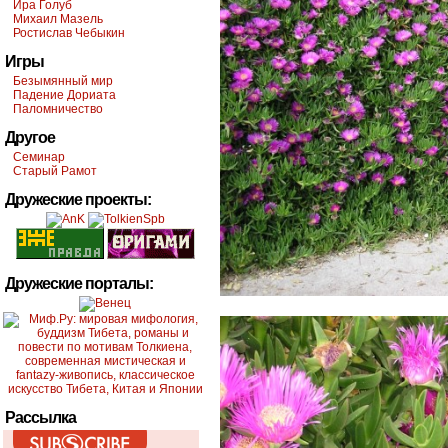
Ира Голуб
Михаил Мазель
Ростислав Чебыкин
Игры
Безымянный мир
Падение Дориата
Паломничество
Другое
Семинар
Старый Рамот
Дружеские проекты:
Дружеские порталы:
Рассылка