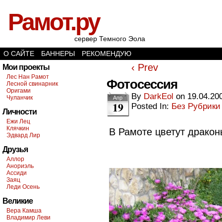
Рамот.ру
сервер Темного Эола
О САЙТЕ
БАННЕРЫ
РЕКОМЕНДУЮ
‹ Prev
Мои проекты
Лес Нан Рамот
Фотосессия
Лесной свинарник
Оригами
By
DarkEol
on
19.04.20
Чуланчик
Апр
19
Posted In:
Без Рубрики
Личности
Ежи Лец
Клячкин
В Рамоте цветут драконь
Эдвард Лир
Друзья
Аллор
Анориэль
Ассиди
Заяц
Леди Осень
Великие
Вера Камша
Владимир Леви