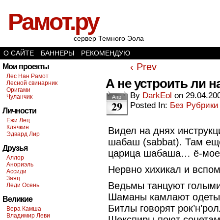
Рамот.ру
сервер Темного Эола
О САЙТЕ
БАННЕРЫ
РЕКОМЕНДУЮ
‹ Prev
Мои проекты
Лес Нан Рамот
А не устроить ли 
Лесной свинарник
Оригами
By
DarkEol
on
29.04.20
Чуланчик
Апр
29
Posted In:
Без Рубрики
Личности
Ежи Лец
Клячкин
Видел на днях инструкц
Эдвард Лир
шабаш (sabbat). Там ещ
Друзья
царица шабаша… ё-мое, г
Аллор
Анориэль
Нервно хихикал и вспо
Ассиди
Заяц
Ведьмы танцуют голыми
Леди Осень
Шаманы камлают одеты
Великие
Битлы говорят рок’н’ро
Вера Камша
Владимир Леви
Шекспиры поют сонетам