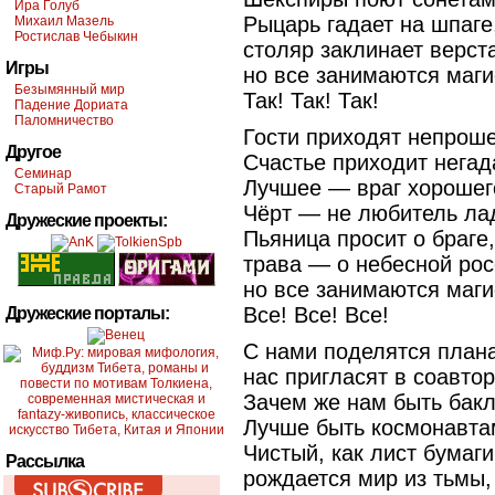
Ира Голуб
Рыцарь гадает на шпаге
Михаил Мазель
Ростислав Чебыкин
столяр заклинает верста
Игры
но все занимаются маги
Безымянный мир
Так! Так! Так!
Падение Дориата
Паломничество
Гости приходят непрош
Другое
Счастье приходит негад
Семинар
Лучшее — враг хорошег
Старый Рамот
Чёрт — не любитель ла
Дружеские проекты:
Пьяница просит о браге,
трава — о небесной рос
но все занимаются маги
Все! Все! Все!
Дружеские порталы:
С нами поделятся план
нас пригласят в соавто
Зачем же нам быть бак
Лучше быть космонавта
Чистый, как лист бумаги
Рассылка
рождается мир из тьмы,