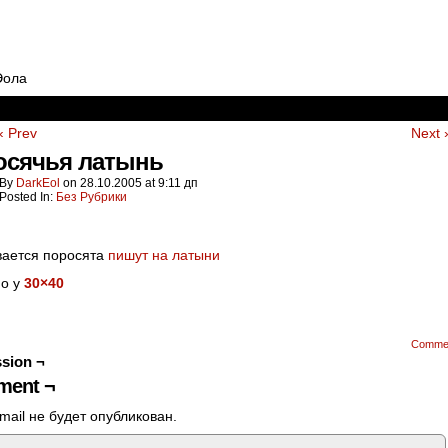
Эола
‹ Prev
Next 
осячья латынь
By
DarkEol
on
28.10.2005
at
9:11 дп
Posted In:
Без Рубрики
вается поросята
пишут на латыни
но у
30×40
Comme
sion ¬
ent ¬
mail не будет опубликован.