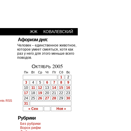
ЖЖ
КОВАЛЕВСКИЙ
›
Афоризм дня:
Человек – единственное животное,
которое умеет смеяться, хотя как
раз у него для этого меньше всего
поводов.
Октябрь 2005
Пн
Вт
Ср
Чт
Пт
Сб
Вс
1
2
3
4
5
6
7
8
9
10
11
12
13
14
15
16
17
18
19
20
21
22
23
24
25
26
27
28
29
30
nts RSS
31
« Сен
Ноя »
Рубрики
Без рубрики
Ворох рифм