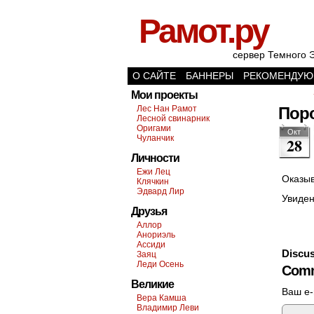
Рамот.ру
сервер Темного 
О САЙТЕ
БАННЕРЫ
РЕКОМЕНДУЮ
Мои проекты
Лес Нан Рамот
Пор
Лесной свинарник
Оригами
Окт
Чуланчик
28
Личности
Ежи Лец
Оказы
Клячкин
Эдвард Лир
Увиде
Друзья
Аллор
Анориэль
Ассиди
Discus
Заяц
Леди Осень
Comm
Великие
Ваш e-
Вера Камша
Владимир Леви