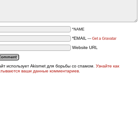
*NAME
*EMAIL
—
Get a Gravatar
Website URL
айт использует Akismet для борьбы со спамом.
Узнайте как
атываются ваши данные комментариев
.