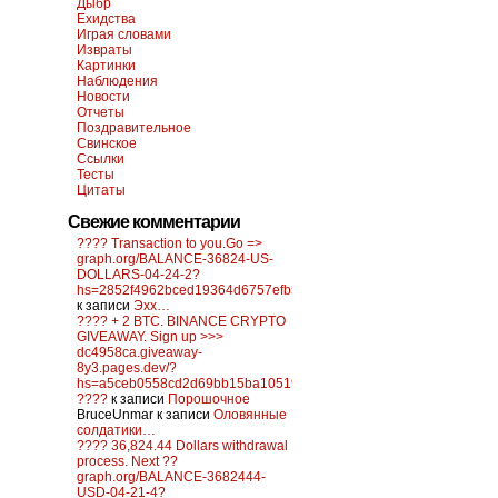
Дыбр
Ехидства
Играя словами
Извраты
Картинки
Наблюдения
Новости
Отчеты
Поздравительное
Свинское
Ссылки
Тесты
Цитаты
Свежие комментарии
???? Transaction to you.Go =>
graph.org/BALANCE-36824-US-
DOLLARS-04-24-2?
hs=2852f4962bced19364d6757efb5f6a84&
к записи
Эхх…
???? + 2 BTC. BINANCE CRYPTO
GIVEAWAY. Sign up >>>
dc4958ca.giveaway-
8y3.pages.dev/?
hs=a5ceb0558cd2d69bb15ba10519f0d6c2&
????
к записи
Порошочное
BruceUnmar
к записи
Оловянные
солдатики…
???? 36,824.44 Dollars withdrawal
process. Next ??
graph.org/BALANCE-3682444-
USD-04-21-4?