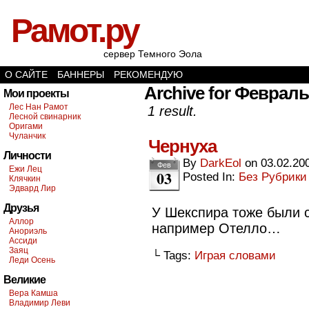
Рамот.ру
сервер Темного Эола
О САЙТЕ
БАННЕРЫ
РЕКОМЕНДУЮ
Archive for Февраль 
Мои проекты
Лес Нан Рамот
1 result.
Лесной свинарник
Оригами
Чуланчик
Чернуха
Личности
By
DarkEol
on
03.02.20
Фев
Ежи Лец
03
Posted In:
Без Рубрики
Клячкин
Эдвард Лир
Друзья
У Шекспира тоже были с
Аллор
например Отелло…
Анориэль
Ассиди
Заяц
└ Tags:
Играя словами
Леди Осень
Великие
Вера Камша
Владимир Леви