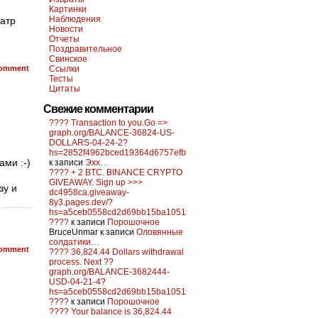
Картинки
Наблюдения
еатр
Новости
Отчеты
Поздравительное
Свинское
omment
Ссылки
Тесты
Цитаты
Свежие комментарии
???? Transaction to you.Go =>
graph.org/BALANCE-36824-US-
DOLLARS-04-24-2?
hs=2852f4962bced19364d6757efb5f6a84&
ами :-)
к записи
Эхх…
???? + 2 BTC. BINANCE CRYPTO
GIVEAWAY. Sign up >>>
зу и
dc4958ca.giveaway-
8y3.pages.dev/?
hs=a5ceb0558cd2d69bb15ba10519f0d6c2&
????
к записи
Порошочное
BruceUnmar
к записи
Оловянные
солдатики…
omment
???? 36,824.44 Dollars withdrawal
process. Next ??
graph.org/BALANCE-3682444-
USD-04-21-4?
hs=a5ceb0558cd2d69bb15ba10519f0d6c2&
????
к записи
Порошочное
???? Your balance is 36,824.44