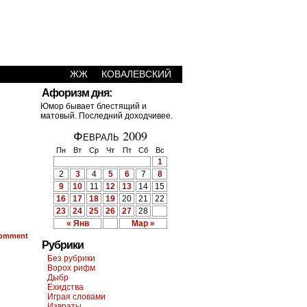
ЖЖ
КОВАЛЕВСКИЙ
Афоризм дня:
Юмор бывает блестящий и
матовый. Последний доходчивее.
Февраль 2009
Пн
Вт
Ср
Чт
Пт
Сб
Вс
1
2
3
4
5
6
7
8
9
10
11
12
13
14
15
16
17
18
19
20
21
22
23
24
25
26
27
28
« Янв
Мар »
omment
Рубрики
Без рубрики
Ворох рифм
Дыбр
Ехидства
Играя словами
Извраты