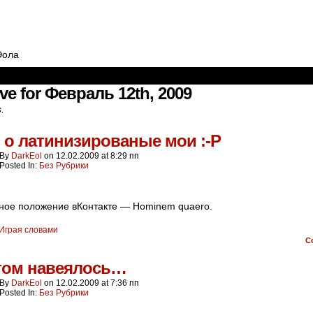
Эола
ve for Февраль 12th, 2009
s.
 о латинизированые мои :-Р
By
DarkEol
on
12.02.2009
at
8:29 пп
Posted In:
Без Рубрики
ое положение вКонтакте — Hominem quaero.
Играя словами
C
том навеялось…
By
DarkEol
on
12.02.2009
at
7:36 пп
Posted In:
Без Рубрики