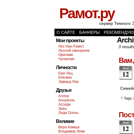
Рамот.ру
сервер Темного 
О САЙТЕ
БАННЕРЫ
РЕКОМЕНДУЮ
Archi
Мои проекты
Лес Нан Рамот
3 result
Лесной свинарник
Оригами
Вам,
Чуланчик
Личности
Фев
12
Ежи Лец
Клячкин
Эдвард Лир
Семейн
Друзья
Аллор
└ Tags:
Анориэль
Ассиди
Заяц
Леди Осень
Пос
Великие
Фев
12
Вера Камша
Владимир Леви