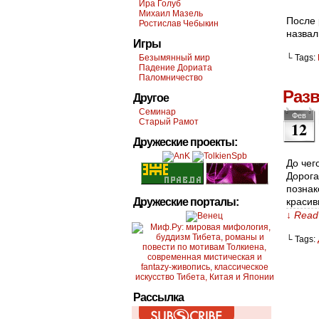
Ира Голуб
Михаил Мазель
После 
Ростислав Чебыкин
назвал
Игры
Безымянный мир
└ Tags:
Падение Дориата
Паломничество
Раз
Другое
Семинар
Фев
Старый Рамот
12
Дружеские проекты:
До чег
Дорога
познак
Дружеские порталы:
красив
↓ Read 
└ Tags:
Рассылка