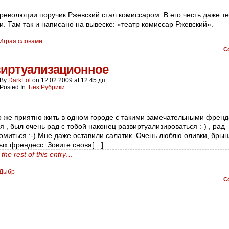
революции поручик Ржевский стал комиссаром. В его честь даже т
и. Там так и написано на вывеске: «театр комиссар Ржевский».
Играя словами
C
виртуализационное
By
DarkEol
on
12.02.2009
at
12:45 дп
Posted In:
Без Рубрики
о же приятно жить в одном городе с такими замечательными френд
я , был очень рад с тобой наконец развиртуализироваться :-) , рад
омиться :-) Мне даже оставили салатик. Очень люблю оливки, брын
ых френдесс. Зовите снова[…]
the rest of this entry…
Дыбр
C