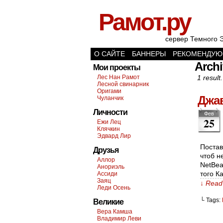
Рамот.ру
сервер Темного 
О САЙТЕ
БАННЕРЫ
РЕКОМЕНДУЮ
Archi
Мои проекты
Лес Нан Рамот
1 result.
Лесной свинарник
Оригами
Джав
Чуланчик
Личности
Фев
25
Ежи Лец
Клячкин
Эдвард Лир
Постав
Друзья
чтоб не
Аллор
NetBea
Анориэль
того К
Ассиди
Заяц
↓ Read 
Леди Осень
└ Tags:
Великие
Вера Камша
Владимир Леви