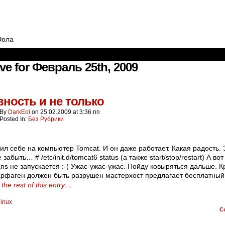
Эола
ve for Февраль 25th, 2009
ность и не только
By
DarkEol
on
25.02.2009
at
3:36 пп
Posted In:
Без Рубрики
ил себе на компьютер Tomcat. И он даже работает. Какая радость.
 забыть… # /etc/init.d/tomcat6 status (а также start/stop/restart) А вот
ns не запускается :-( Ужас-ужас-ужас. Пойду ковыряться дальше. 
арфаген должен быть разрушен мастерхост предлагает бесплатный
the rest of this entry…
linux
C