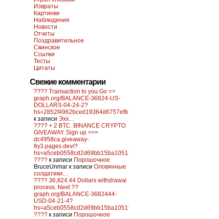
Извраты
Картинки
Наблюдения
Новости
Отчеты
Поздравительное
Свинское
Ссылки
Тесты
Цитаты
Свежие комментарии
???? Transaction to you.Go =>
graph.org/BALANCE-36824-US-
DOLLARS-04-24-2?
hs=2852f4962bced19364d6757efb5f6a84&
к записи
Эхх…
???? + 2 BTC. BINANCE CRYPTO
GIVEAWAY. Sign up >>>
dc4958ca.giveaway-
8y3.pages.dev/?
hs=a5ceb0558cd2d69bb15ba10519f0d6c2&
????
к записи
Порошочное
BruceUnmar
к записи
Оловянные
солдатики…
???? 36,824.44 Dollars withdrawal
process. Next ??
graph.org/BALANCE-3682444-
USD-04-21-4?
hs=a5ceb0558cd2d69bb15ba10519f0d6c2&
????
к записи
Порошочное