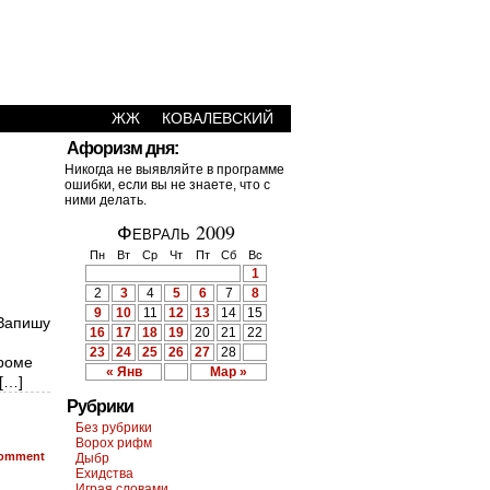
ЖЖ
КОВАЛЕВСКИЙ
Афоризм дня:
Никогда не выявляйте в программе
ошибки, если вы не знаете, что с
ними делать.
Февраль 2009
Пн
Вт
Ср
Чт
Пт
Сб
Вс
1
2
3
4
5
6
7
8
9
10
11
12
13
14
15
 Запишу
16
17
18
19
20
21
22
23
24
25
26
27
28
Кроме
« Янв
Мар »
[…]
Рубрики
Без рубрики
Ворох рифм
omment
Дыбр
Ехидства
Играя словами