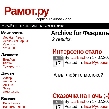
Рамот.ру
сервер Темного Эола
О САЙТЕ
БАННЕРЫ
РЕКОМЕНДУЮ
Archive for Февраль 
Мои проекты
Лес Нан Рамот
2 results.
Лесной свинарник
Оригами
Чуланчик
Интересно стало
Личности
By
DarkEol
on
17.02.20
Фев
Ежи Лец
17
Posted In:
Без Рубрики
Клячкин
Эдвард Лир
Друзья
А вы любите молоко?
Аллор
Анориэль
Ассиди
Заяц
Леди Осень
Сказочка на ночь ;-
Великие
By
DarkEol
on
17.02.20
Фев
Вера Камша
17
Posted In:
Без Рубрики
Владимир Леви