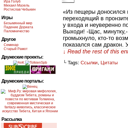
Ира Голуб
Михаил Мазель
Ростислав Чебыкин
«Из пещеры доносился г
Игры
переходящий в пронзите
Безымянный мир
у входа и неуверенно по
Падение Дориата
Выходи! -Щас, минутку,
Паломничество
громыхнуло, кто-то воз
Другое
показался сам дракон. 
Семинар
Старый Рамот
↓ Read the rest of this e
Дружеские проекты:
└ Tags:
Ссылки
,
Цитаты
Дружеские порталы:
Рассылка