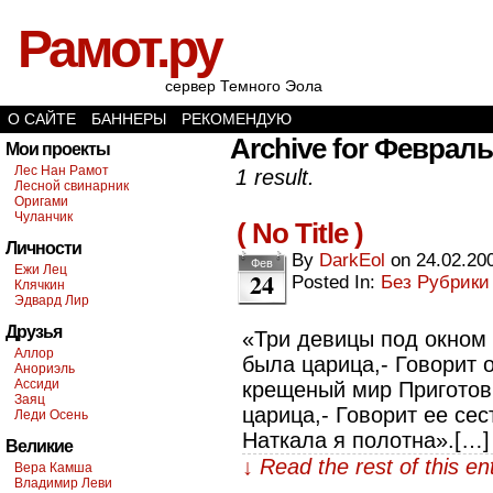
Рамот.ру
сервер Темного Эола
О САЙТЕ
БАННЕРЫ
РЕКОМЕНДУЮ
Archive for Февраль 
Мои проекты
Лес Нан Рамот
1 result.
Лесной свинарник
Оригами
Чуланчик
( No Title )
Личности
By
DarkEol
on
24.02.20
Фев
Ежи Лец
24
Posted In:
Без Рубрики
Клячкин
Эдвард Лир
Друзья
«Три девицы под окном
Аллор
была царица,- Говорит о
Анориэль
Ассиди
крещеный мир Приготов
Заяц
царица,- Говорит ее сес
Леди Осень
Наткала я полотна».[…]
Великие
↓ Read the rest of this e
Вера Камша
Владимир Леви