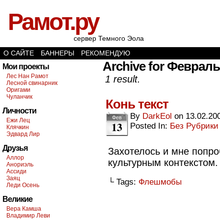
Рамот.ру
сервер Темного Эола
О САЙТЕ
БАННЕРЫ
РЕКОМЕНДУЮ
Archive for Февраль 
Мои проекты
Лес Нан Рамот
1 result.
Лесной свинарник
Оригами
Чуланчик
Конь текст
Личности
By
DarkEol
on
13.02.20
Фев
Ежи Лец
13
Posted In:
Без Рубрики
Клячкин
Эдвард Лир
Друзья
Захотелось и мне попр
Аллор
культурным контекстом. 
Анориэль
Ассиди
Заяц
└ Tags:
Флешмобы
Леди Осень
Великие
Вера Камша
Владимир Леви