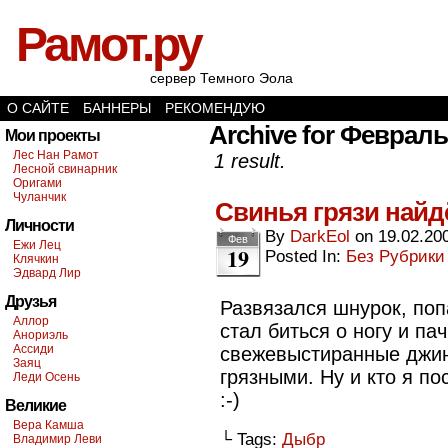
Рамот.ру
сервер Темного Эола
О САЙТЕ
БАННЕРЫ
РЕКОМЕНДУЮ
Archive for Февраль 
Мои проекты
Лес Нан Рамот
1 result.
Лесной свинарник
Оригами
Чуланчик
Свинья грязи найд
Личности
By
DarkEol
on
19.02.20
Фев
Ежи Лец
19
Posted In:
Без Рубрики
Клячкин
Эдвард Лир
Друзья
Развязался шнурок, поп
Аллор
стал биться о ногу и па
Анориэль
Ассиди
свежевыстиранные джин
Заяц
грязными. Ну и кто я по
Леди Осень
:-)
Великие
Вера Камша
└ Tags:
Дыбр
Владимир Леви